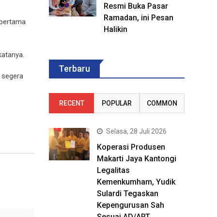
Resmi Buka Pasar
Ramadan, ini Pesan
 pertama
Halikin
katanya.
Terbaru
 segera
RECENT
POPULAR
COMMON
Selasa, 28 Juli 2026
Koperasi Produsen
Makarti Jaya Kantongi
Legalitas
Kemenkumham, Yudik
Sulardi Tegaskan
Kepengurusan Sah
Sesuai AD/ART