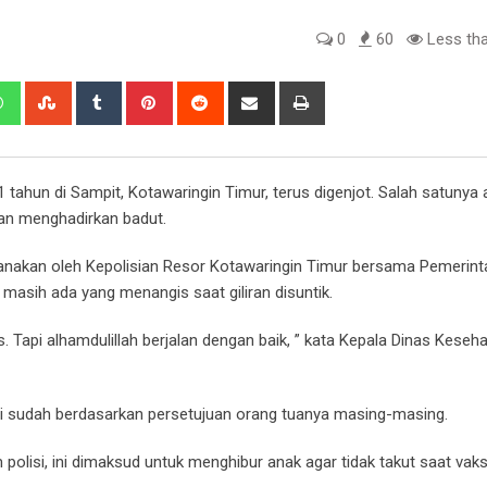
0
60
Less tha
edIn
Whatsapp
StumbleUpon
Tumblr
Pinterest
Reddit
Share
Print
via
Email
 tahun di Sampit, Kotawaringin Timur, terus digenjot. Salah satunya 
gan menghadirkan badut.
sanakan oleh Kepolisian Resor Kotawaringin Timur bersama Pemerint
masih ada yang menangis saat giliran disuntik.
 Tapi alhamdulillah berjalan dengan baik, ” kata Kepala Dinas Keseh
ini sudah berdasarkan persetujuan orang tuanya masing-masing.
polisi, ini dimaksud untuk menghibur anak agar tidak takut saat vaks