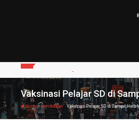
Skip
to
content
Vaksinasi Pelajar SD di Sam
-
-
Home
Pendidikan
Vaksinasi Pelajar SD di Sampit Hadir