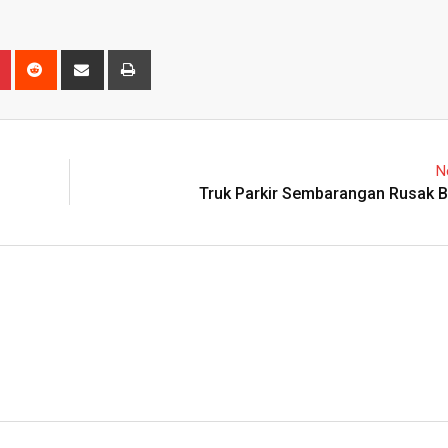
n
r
Pinterest
Reddit
Share
Print
via
Email
N
Truk Parkir Sembarangan Rusak B