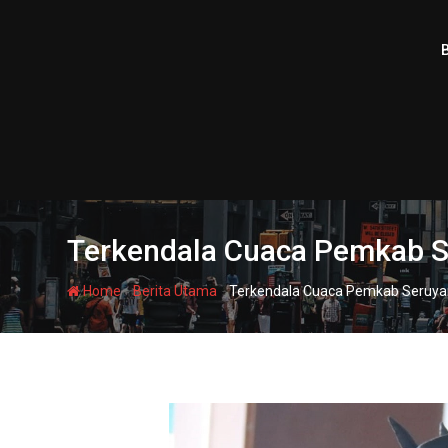
Skip
to
content
Terkendala Cuaca Pemkab Se
-
-
Home
Berita Utama
Terkendala Cuaca Pemkab Seruyan