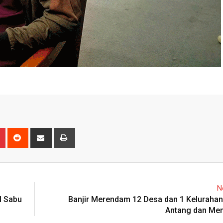
n
r
Pinterest
Reddit
Share
Print
via
Email
N
l Sabu
Banjir Merendam 12 Desa dan 1 Kelurahan
Antang dan Men