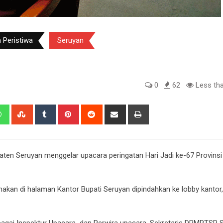
 Peristiwa
Seruyan
0
62
Less tha
edIn
Whatsapp
StumbleUpon
Tumblr
Pinterest
Reddit
Share
Print
via
Email
en Seruyan menggelar upacara peringatan Hari Jadi ke-67 Provinsi
kan di halaman Kantor Bupati Seruyan dipindahkan ke lobby kantor
ebagai Inspektur Upacara dan Perwira upacara, Sekretaris DPMPTSP