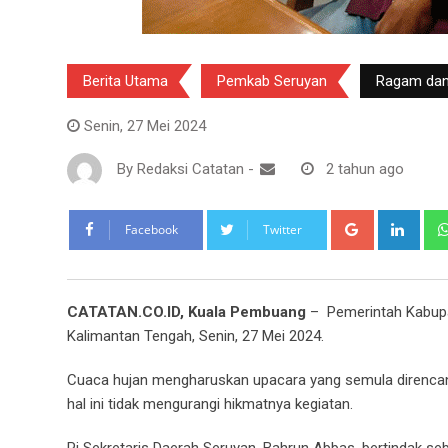
Berita Utama
Pemkab Seruyan
Ragam dan
Senin, 27 Mei 2024
By
Redaksi Catatan
-
2 tahun ago
Google+
Link
Facebook
Twitter
CATATAN.CO.ID, Kuala Pembuang
– Pemerintah Kabupat
Kalimantan Tengah, Senin, 27 Mei 2024.
Cuaca hujan mengharuskan upacara yang semula direncana
hal ini tidak mengurangi hikmatnya kegiatan.
Pj Sekretaris Daerah Seruyan, Bahrun Abbas, bertindak s