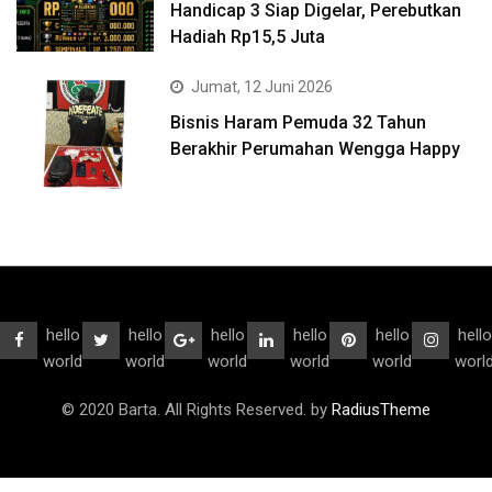
Handicap 3 Siap Digelar, Perebutkan
Hadiah Rp15,5 Juta
Jumat, 12 Juni 2026
Bisnis Haram Pemuda 32 Tahun
Berakhir Perumahan Wengga Happy
hello
hello
hello
hello
hello
hello
world
world
world
world
world
worl
© 2020 Barta. All Rights Reserved. by
RadiusTheme