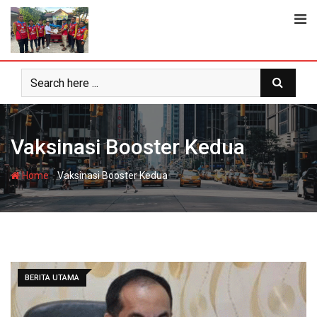
Skip
to
content
Vaksinasi Booster Kedua
-
Home
Vaksinasi Booster Kedua
BERITA UTAMA