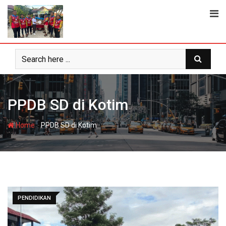
Skip
to
content
PPDB SD di Kotim
-
Home
PPDB SD di Kotim
PENDIDIKAN