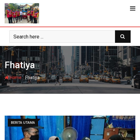
Skip
to
content
Fhatiya
-
Home
Fhatiya
BERITA UTAMA