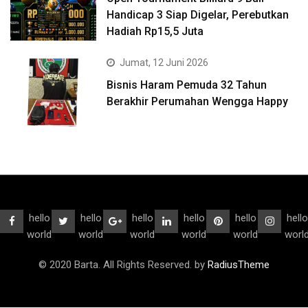
Handicap 3 Siap Digelar, Perebutkan
Hadiah Rp15,5 Juta
Jumat, 12 Juni 2026
Bisnis Haram Pemuda 32 Tahun
Berakhir Perumahan Wengga Happy
hello
hello
hello
hello
hello
hello
world
world
world
world
world
worl
© 2020 Barta. All Rights Reserved. by
RadiusTheme