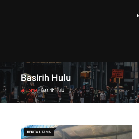
Skip
to
content
Basirih Hulu
-
Home
Basirih Hulu
BERITA UTAMA