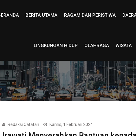
BERANDA
BERITA UTAMA
RAGAM DAN PERISTIWA
DAER
LINGKUNGAN HIDUP
OLAHRAGA
WISATA
Redaksi Catatan
Kamis, 1 Februari 2024
Irawati Menyerahkan Bantuan kepad