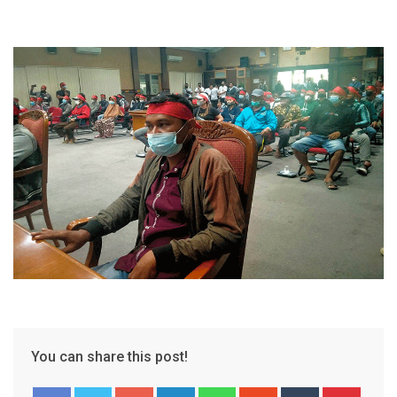
You can share this post!
Google+
LinkedIn
Whatsapp
StumbleUpon
Tumblr
Pinter