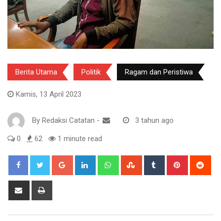
Berita Utama
Politik
Ragam dan Peristiwa
Kamis, 13 April 2023
By
Redaksi Catatan
-
3 tahun ago
0
62
1 minute read
Google+
LinkedIn
Whatsapp
StumbleUpon
Tumblr
Pinterest
Red
Share
Print
via
Email