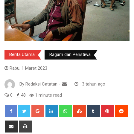
Berita Utama
Ragam dan Peristiwa
Rabu, 1 Maret 2023
By
Redaksi Catatan
-
3 tahun ago
0
48
1 minute read
Google+
LinkedIn
Whatsapp
StumbleUpon
Tumblr
Pinterest
Red
Share
Print
via