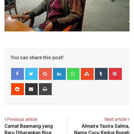
You can share this post!
Google+
LinkedIn
Whatsapp
StumbleUpon
Tumblr
Pinter
Reddit
Share
Print
via
Email
Previous article
Next article
Camat Baamang yang
Almaira Yasira Salma,
Baru Diharapkan Bisa
Nama Cucu Kedua Bupati