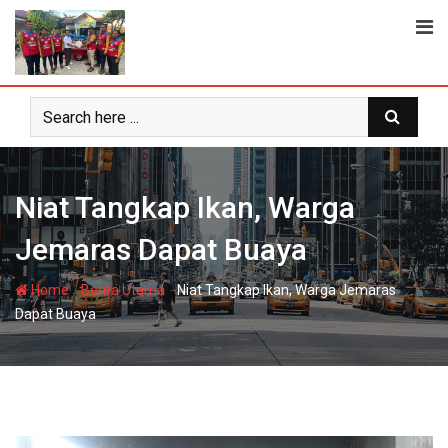
Skip
to
content
Niat Tangkap Ikan, Warga
Jemaras Dapat Buaya
-
-
Home
Berita Utama
Niat Tangkap Ikan, Warga Jemaras
Dapat Buaya