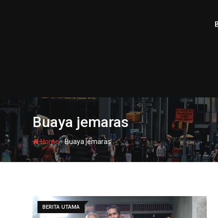
Skip
to
content
Buaya jemaras
-
Home
Buaya jemaras
BERITA UTAMA