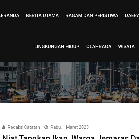
BERANDA
BERITA UTAMA
RAGAM DAN PERISTIWA
DAER
LINGKUNGAN HIDUP
OLAHRAGA
WISATA
Redaksi Catatan
Rabu, 1 Maret 2023
Niat Tangkap Ikan, Warga Jemaras D