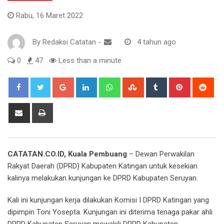
Rabu, 16 Maret 2022
By
Redaksi Catatan
-
4 tahun ago
0
47
Less than a minute
Google+
LinkedIn
Whatsapp
StumbleUpon
Tumblr
Pinterest
Red
Share
Print
via
Email
CATATAN.CO.ID, Kuala Pembuang
– Dewan Perwakilan
Rakyat Daerah (DPRD) Kabupaten Katingan untuk kesekian
kalinya melakukan kunjungan ke DPRD Kabupaten Seruyan.
Kali ini kunjungan kerja dilakukan Komisi I DPRD Katingan yang
dipimpin Toni Yosepta. Kunjungan ini diterima tenaga pakar ahli
DPRD Kabupaten Seruyan mewakili DPRD Kabupaten.