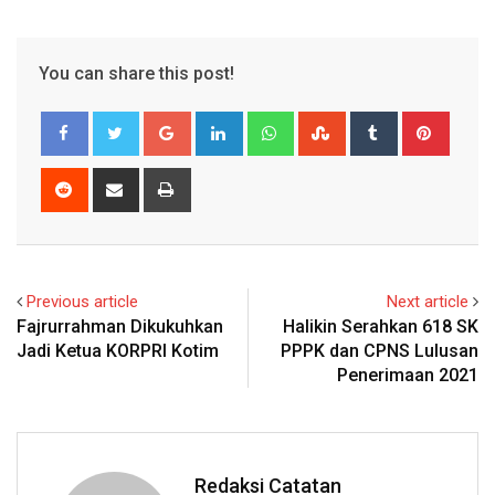
You can share this post!
Google+
LinkedIn
Whatsapp
StumbleUpon
Tumblr
Pinter
Reddit
Share
Print
via
Email
Previous article
Next article
Fajrurrahman Dikukuhkan
Halikin Serahkan 618 SK
Jadi Ketua KORPRI Kotim
PPPK dan CPNS Lulusan
Penerimaan 2021
Redaksi Catatan