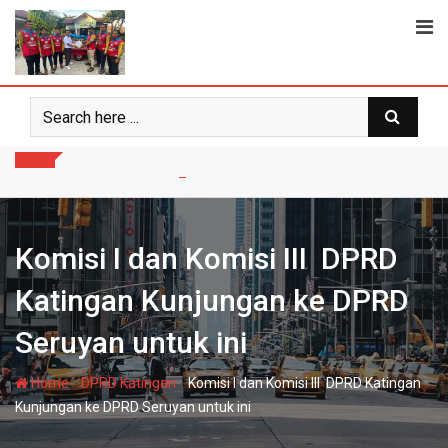
Skip
to
content
Komisi I dan Komisi III DPRD
Katingan Kunjungan ke DPRD
Seruyan untuk ini
-
-
Home
DPRD Katingan
Komisi I dan Komisi III DPRD Katingan
Kunjungan ke DPRD Seruyan untuk ini