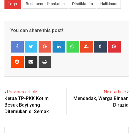
Tags:
Beritapendidikankotim
Disdikkotim
Halikinnor
You can share this post!
Google+
LinkedIn
Whatsapp
StumbleUpon
Tumblr
Pinter
Reddit
Share
Print
via
Email
Previous article
Next article
Ketua TP-PKK Kotim
Mendadak, Warga Binaan
Besuk Bayi yang
Dirazia
Ditemukan di Semak