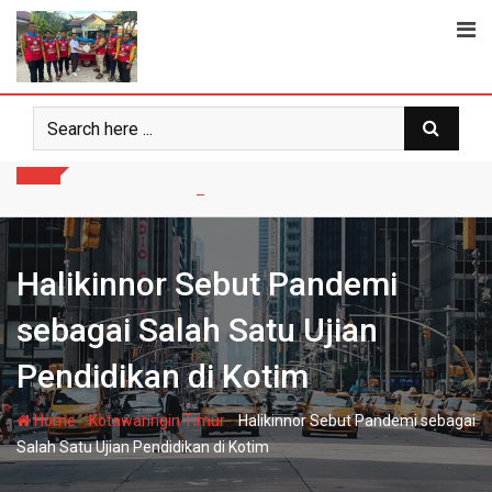
Skip
to
content
Halikinnor Sebut Pandemi
sebagai Salah Satu Ujian
Pendidikan di Kotim
-
-
Home
Kotawaringin Timur
Halikinnor Sebut Pandemi sebagai
Salah Satu Ujian Pendidikan di Kotim