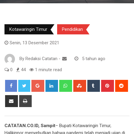
Kotawaringin Timur
Pendidikan
Senin, 13 Desember 2021
By
Redaksi Catatan
-
5 tahun ago
0
44
1 minute read
Google+
LinkedIn
Whatsapp
StumbleUpon
Tumblr
Pinterest
Red
Share
Print
via
Email
CATATAN.CO.ID, Sampit
– Bupati Kotawaringin Timur,
Halikinnor menyebutkan bahwa pandemi telah menjadi ujian di