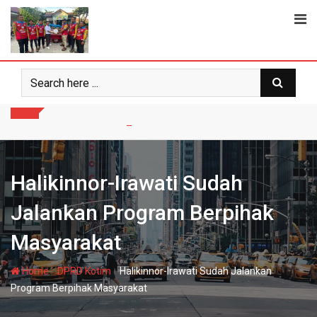
Skip
to
content
Halikinnor-Irawati Sudah
Jalankan Program Berpihak
Masyarakat
-
-
Home
DPRD Kotim
Halikinnor-Irawati Sudah Jalankan
Program Berpihak Masyarakat