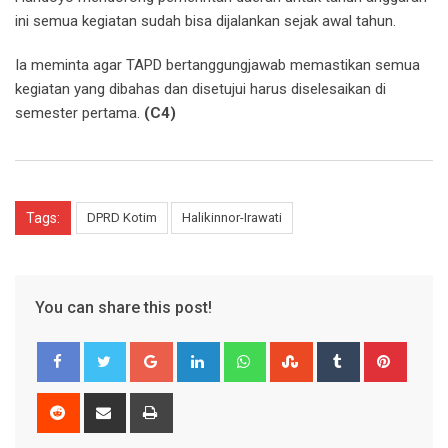
ini semua kegiatan sudah bisa dijalankan sejak awal tahun.
Ia meminta agar TAPD bertanggungjawab memastikan semua
kegiatan yang dibahas dan disetujui harus diselesaikan di
semester pertama.
(C4)
Tags:
DPRD Kotim
Halikinnor-Irawati
You can share this post!
Google+
LinkedIn
Whatsapp
StumbleUpon
Tumblr
Pinter
Reddit
Share
Print
via