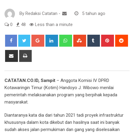
By
Redaksi Catatan
-
5 tahun ago
0
48
Less than a minute
Google+
LinkedIn
Whatsapp
StumbleUpon
Tumblr
Pinterest
Red
Share
Print
via
Email
CATATAN.CO.ID, Sampit
– Anggota Komisi IV DPRD
Kotawaringin Timur (Kotim) Handoyo J. Wibowo menilai
pemerintah melaksanakan program yang berpihak kepada
masyarakat.
Diantaranya kata dia dari tahun 2021 tadi proyek infrastruktur
khususnya dalam kota dikebut dan hasilnya saat ini banyak
sudah akses jalan permukiman dan gang yang diselesaikan