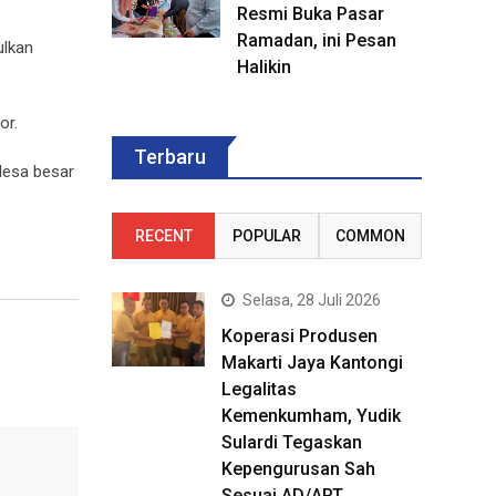
Resmi Buka Pasar
Ramadan, ini Pesan
ulkan
Halikin
or.
Terbaru
desa besar
RECENT
POPULAR
COMMON
Selasa, 28 Juli 2026
Koperasi Produsen
Makarti Jaya Kantongi
Legalitas
Kemenkumham, Yudik
Sulardi Tegaskan
Kepengurusan Sah
Sesuai AD/ART