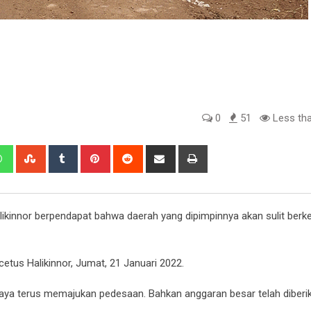
0
51
Less tha
edIn
Whatsapp
StumbleUpon
Tumblr
Pinterest
Reddit
Share
Print
via
Email
likinnor berpendapat bahwa daerah yang dipimpinnya akan sulit ber
etus Halikinnor, Jumat, 21 Januari 2022.
upaya terus memajukan pedesaan. Bahkan anggaran besar telah diberik