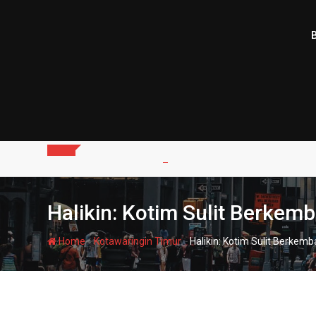
Skip
to
content
Halikin: Kotim Sulit Berke
-
-
Home
Kotawaringin Timur
Halikin: Kotim Sulit Berke