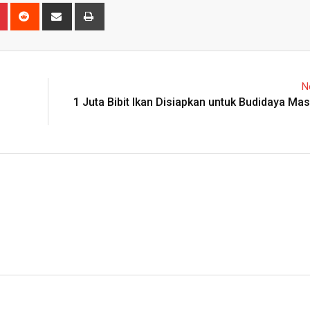
n
r
Pinterest
Reddit
Share
Print
via
Email
N
1 Juta Bibit Ikan Disiapkan untuk Budidaya Mas