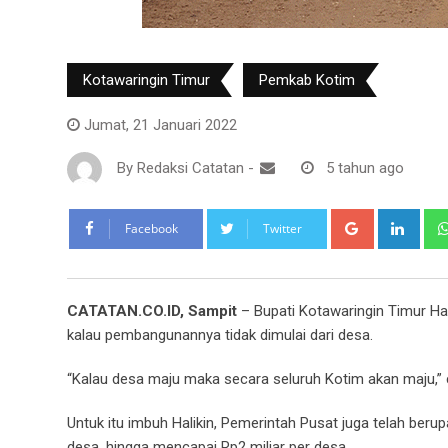
Kotawaringin Timur
Pemkab Kotim
Jumat, 21 Januari 2022
By
Redaksi Catatan
-
5 tahun ago
Google+
Link
Facebook
Twitter
CATATAN.CO.ID, Sampit
– Bupati Kotawaringin Timur Ha
kalau pembangunannya tidak dimulai dari desa.
“Kalau desa maju maka secara seluruh Kotim akan maju,” c
Untuk itu imbuh Halikin, Pemerintah Pusat juga telah ber
desa, hingga mencapai Rp2 miliar per desa.