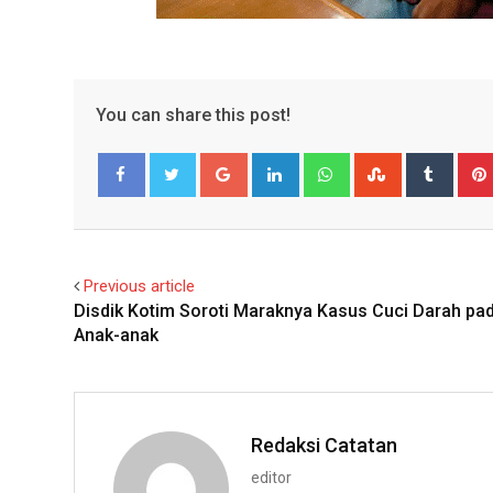
You can share this post!
Google+
LinkedIn
Whatsapp
StumbleUpo
Tumbl
Facebook
Twitter
Previous article
Disdik Kotim Soroti Maraknya Kasus Cuci Darah pa
Anak-anak
Redaksi Catatan
editor