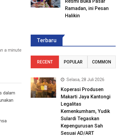
Resmi Buka Pasar
Ramadan, ini Pesan
Halikin
Terbaru
n a minute
RECENT
POPULAR
COMMON
Selasa, 28 Juli 2026
Koperasi Produsen
is dalam
Makarti Jaya Kantongi
gunakan
Legalitas
Kemenkumham, Yudik
Sulardi Tegaskan
ansa
Kepengurusan Sah
Sesuai AD/ART