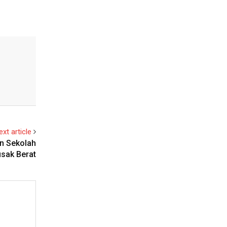
ext article
an Sekolah
usak Berat