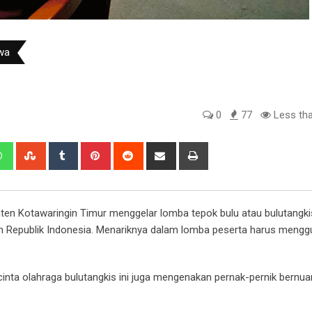
wa
0
77
Less tha
edIn
Whatsapp
StumbleUpon
Tumblr
Pinterest
Reddit
Share
Print
via
Email
en Kotawaringin Timur menggelar lomba tepok bulu atau bulutangk
 Republik Indonesia. Menariknya dalam lomba peserta harus meng
nta olahraga bulutangkis ini juga mengenakan pernak-pernik bernu