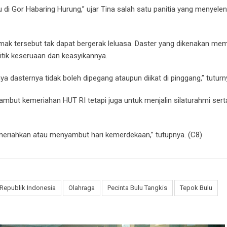
di Gor Habaring Hurung,” ujar Tina salah satu panitia yang menyele
mak tersebut tak dapat bergerak leluasa. Daster yang dikenakan me
titik keseruaan dan keasyikannya.
nya dasternya tidak boleh dipegang ataupun diikat di pinggang,” tuturn
mbut kemeriahan HUT RI tetapi juga untuk menjalin silaturahmi sert
emeriahkan atau menyambut hari kemerdekaan,” tutupnya. (C8)
Republik Indonesia
Olahraga
Pecinta Bulu Tangkis
Tepok Bulu