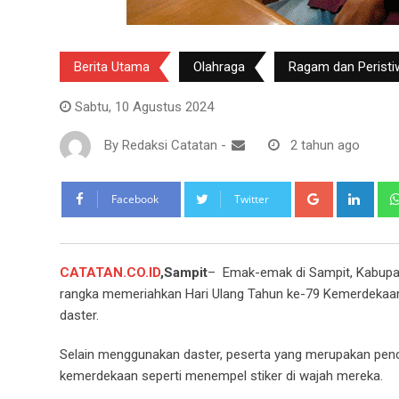
Berita Utama
Olahraga
Ragam dan Peristi
Sabtu, 10 Agustus 2024
By
Redaksi Catatan
-
2 tahun ago
Google+
Link
Facebook
Twitter
CATATAN.CO.ID
,Sampit
– Emak-emak di Sampit, Kabupat
rangka memeriahkan Hari Ulang Tahun ke-79 Kemerdekaan
daster.
Selain menggunakan daster, peserta yang merupakan penci
kemerdekaan seperti menempel stiker di wajah mereka.