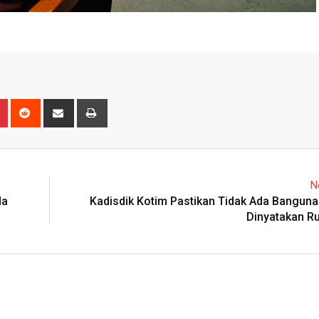
n
r
Pinterest
Reddit
Share
Print
via
Email
N
da
Kadisdik Kotim Pastikan Tidak Ada Bangun
Dinyatakan R