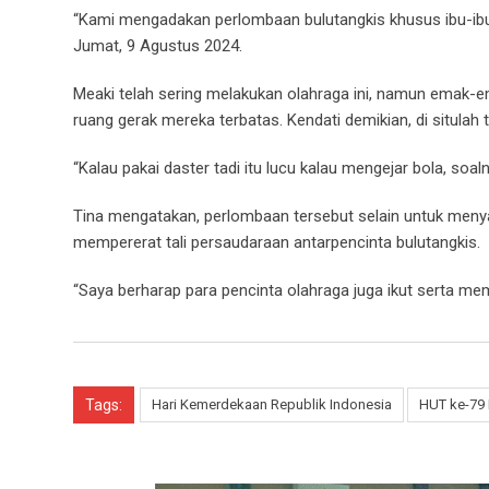
“Kami mengadakan perlombaan bulutangkis khusus ibu-ibu 
Jumat, 9 Agustus 2024.
Meaki telah sering melakukan olahraga ini, namun emak-e
ruang gerak mereka terbatas. Kendati demikian, di situlah 
“Kalau pakai daster tadi itu lucu kalau mengejar bola, soal
Tina mengatakan, perlombaan tersebut selain untuk menya
mempererat tali persaudaraan antarpencinta bulutangkis.
“Saya berharap para pencinta olahraga juga ikut serta m
Tags:
Hari Kemerdekaan Republik Indonesia
HUT ke-79 