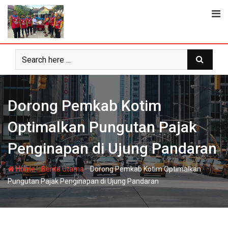
Skip
to
content
Dorong Pemkab Kotim
Optimalkan Pungutan Pajak
Penginapan di Ujung Pandaran
-
-
Home
Berita Utama
Dorong Pemkab Kotim Optimalkan
Pungutan Pajak Penginapan di Ujung Pandaran