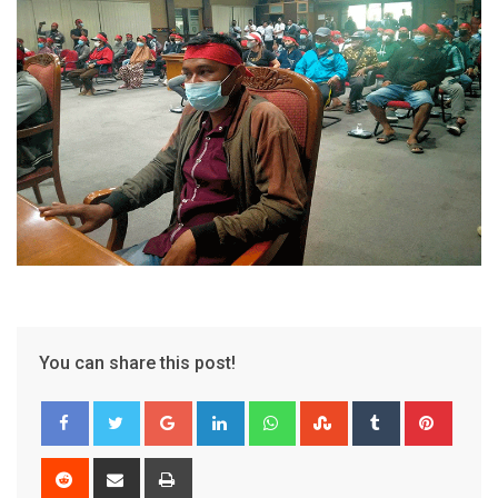
You can share this post!
Google+
LinkedIn
Whatsapp
StumbleUpon
Tumblr
Pinter
Reddit
Share
Print
via