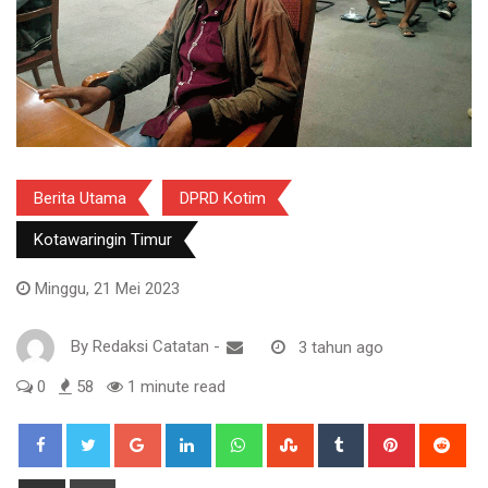
Berita Utama
DPRD Kotim
Kotawaringin Timur
Minggu, 21 Mei 2023
By
Redaksi Catatan
-
3 tahun ago
0
58
1 minute read
Google+
LinkedIn
Whatsapp
StumbleUpon
Tumblr
Pinterest
Red