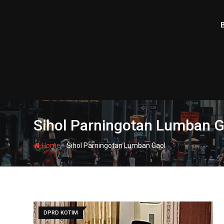
Skip
to
content
Sihol Parningotan Lumban G
-
Home
Sihol Parningotan Lumban Gaol
DPRD KOTIM