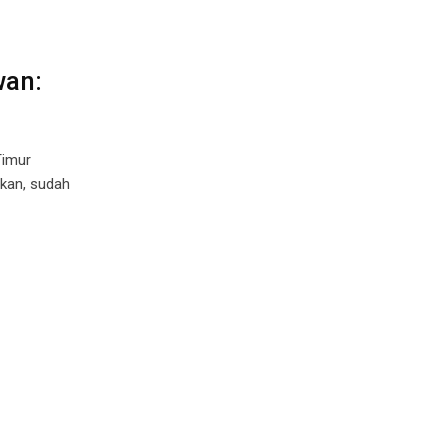
wan:
Timur
akan, sudah