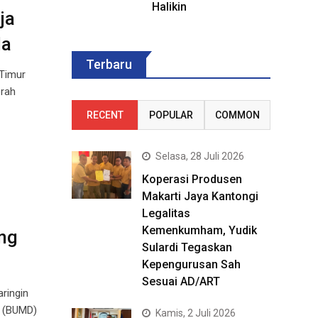
Halikin
ja
la
Terbaru
 Timur
erah
RECENT
POPULAR
COMMON
Selasa, 28 Juli 2026
Koperasi Produsen
Makarti Jaya Kantongi
Legalitas
Kemenkumham, Yudik
ng
Sulardi Tegaskan
Kepengurusan Sah
Sesuai AD/ART
ringin
h (BUMD)
Kamis, 2 Juli 2026