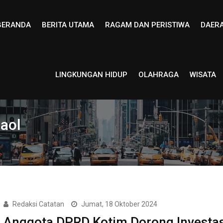
BERANDA
BERITA UTAMA
RAGAM DAN PERISTIWA
DAER
LINGKUNGAN HIDUP
OLAHRAGA
WISATA
aol
Redaksi Catatan
Jumat, 18 Oktober 2024
Anggota DPRD Kotim Dorong Investas