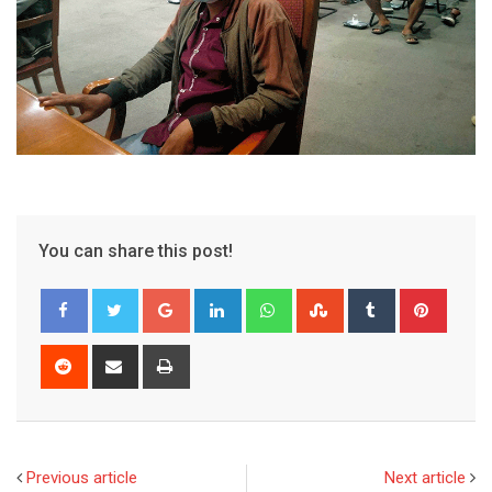
You can share this post!
Google+
LinkedIn
Whatsapp
StumbleUpon
Tumblr
Pinter
Reddit
Share
Print
via
Email
Previous article
Next article