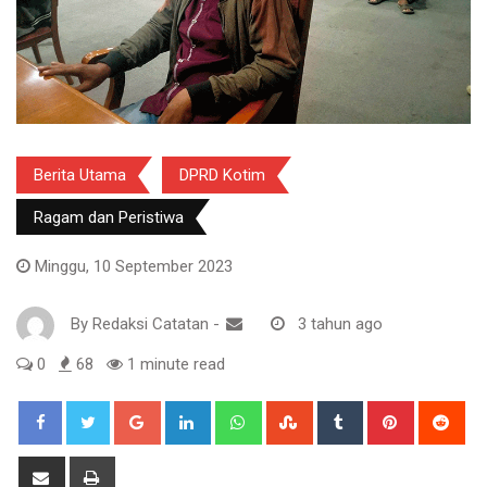
Berita Utama
DPRD Kotim
Ragam dan Peristiwa
Minggu, 10 September 2023
By
Redaksi Catatan
-
3 tahun ago
0
68
1 minute read
Google+
LinkedIn
Whatsapp
StumbleUpon
Tumblr
Pinterest
Red
Share
Print