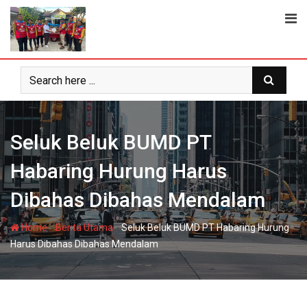
Skip
to
content
Seluk Beluk BUMD PT
Habaring Hurung Harus
Dibahas Dibahas Mendalam
-
-
Home
Berita Utama
Seluk Beluk BUMD PT Habaring Hurung
Harus Dibahas Dibahas Mendalam