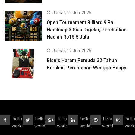
Jumat, 19 Juni 2026
Open Tournament Billiard 9 Ball
Handicap 3 Siap Digelar, Perebutkan
Hadiah Rp15,5 Juta
Jumat, 12 Juni 2026
Bisnis Haram Pemuda 32 Tahun
Berakhir Perumahan Wengga Happy
hello
hello
hello
hello
hello
hello
world
world
world
world
world
worl