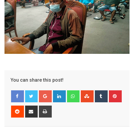
You can share this post!
Google+
LinkedIn
Whatsapp
StumbleUpon
Tumblr
Pinter
Reddit
Share
Print
via
Email