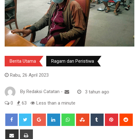
Berita Utama
Ragam dan Peristiwa
Rabu, 26 April 2023
By
Redaksi Catatan
-
3 tahun ago
0
63
Less than a minute
Google+
LinkedIn
Whatsapp
StumbleUpon
Tumblr
Pinterest
Red
Share
Print