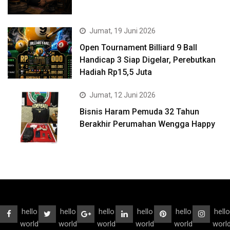
Jumat, 19 Juni 2026
Open Tournament Billiard 9 Ball
Handicap 3 Siap Digelar, Perebutkan
Hadiah Rp15,5 Juta
Jumat, 12 Juni 2026
Bisnis Haram Pemuda 32 Tahun
Berakhir Perumahan Wengga Happy
hello
hello
hello
hello
hello
hello
world
world
world
world
world
worl