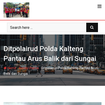
Skip
to
content
Ditpolairud Polda Kalteng
Pantau Arus Balik dari Sungai
-
-
Home
Berita Utama
Ditpolairud Polda Kalteng Pantau Arus
Balik dari Sungai