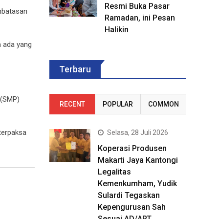
Resmi Buka Pasar
embatasan
Ramadan, ini Pesan
Halikin
n ada yang
Terbaru
 (SMP)
RECENT
POPULAR
COMMON
terpaksa
Selasa, 28 Juli 2026
Koperasi Produsen
Makarti Jaya Kantongi
Legalitas
Kemenkumham, Yudik
Sulardi Tegaskan
Kepengurusan Sah
Sesuai AD/ART