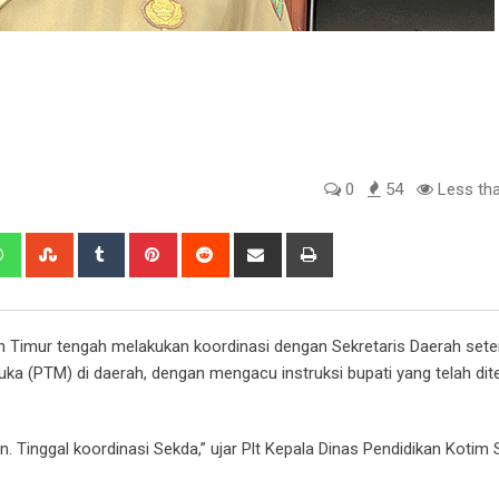
0
54
Less tha
edIn
Whatsapp
StumbleUpon
Tumblr
Pinterest
Reddit
Share
Print
via
Email
n Timur tengah melakukan koordinasi dengan Sekretaris Daerah set
a (PTM) di daerah, dengan mengacu instruksi bupati yang telah dite
. Tinggal koordinasi Sekda,” ujar Plt Kepala Dinas Pendidikan Kotim 