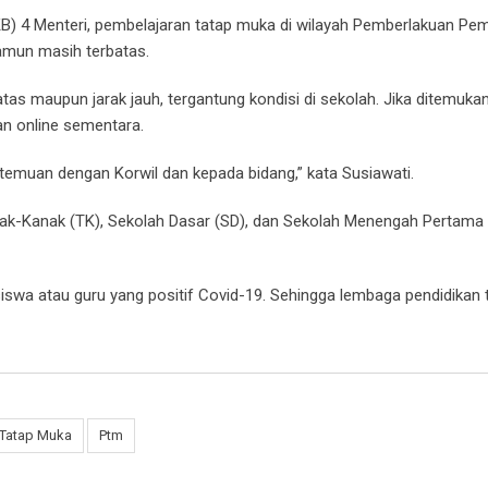
KB) 4 Menteri, pembelajaran tatap muka di wilayah Pemberlakuan P
amun masih terbatas.
tas maupun jarak jauh, tergantung kondisi di sekolah. Jika ditemuka
an online sementara.
rtemuan dengan Korwil dan kepada bidang,” kata Susiawati.
anak-Kanak (TK), Sekolah Dasar (SD), dan Sekolah Menengah Pertama
swa atau guru yang positif Covid-19. Sehingga lembaga pendidikan 
 Tatap Muka
Ptm