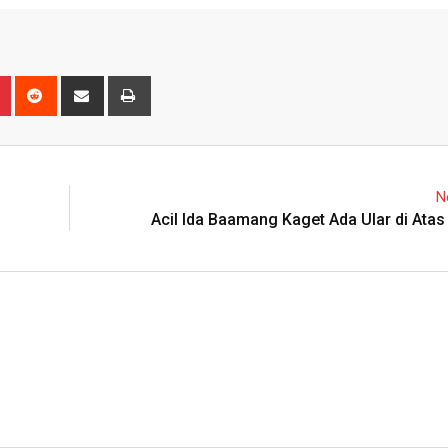
n
r
Pinterest
Reddit
Share
Print
via
Email
N
Acil Ida Baamang Kaget Ada Ular di Ata