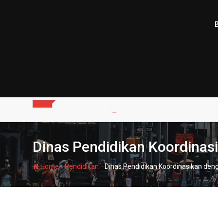
Skip
to
content
Dinas Pendidikan Koordinas
-
-
Home
Pendidikan
Dinas Pendidikan Koordinasikan den