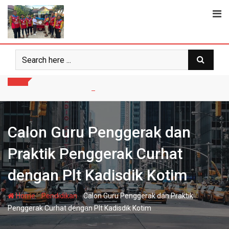
Skip
to
content
Calon Guru Penggerak dan
Praktik Penggerak Curhat
dengan Plt Kadisdik Kotim
-
-
Home
Pendidikan
Calon Guru Penggerak dan Praktik
Penggerak Curhat dengan Plt Kadisdik Kotim