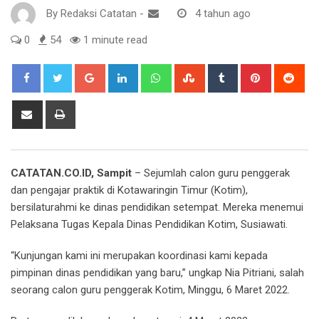
By
Redaksi Catatan
-
4 tahun ago
0
54
1 minute read
Google+
LinkedIn
Whatsapp
StumbleUpon
Tumblr
Pinterest
Red
Share
Print
via
Email
CATATAN.CO.ID, Sampit
– Sejumlah calon guru penggerak
dan pengajar praktik di Kotawaringin Timur (Kotim),
bersilaturahmi ke dinas pendidikan setempat. Mereka menemui
Pelaksana Tugas Kepala Dinas Pendidikan Kotim, Susiawati.
“Kunjungan kami ini merupakan koordinasi kami kepada
pimpinan dinas pendidikan yang baru,” ungkap Nia Pitriani, salah
seorang calon guru penggerak Kotim, Minggu, 6 Maret 2022.