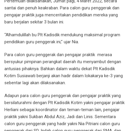
Pertemuan dilaksanakan, Jumat pagi, 4 Maret 2022, secara
santai dan penuh keakraban. Para calon guru penggerak dan
pengajar praktik juga menceritakan pendidikan mereka yang
baru berjalan sekitar 3 bulan ini.
“Alhamdulillah bu Plt Kadisdik mendukung maksimal program
pendidikan guru penggerak ini,” ujar Nia.
Para calon guru penggerak dan pengajar praktik merasa
bersyukur pimpinan perangkat daerah itu menyambut dengan
antusias pihaknya. Bahkan dalam waktu dekat Plt Kadisdik
Kotim Susiawati berjanji akan hadir dalam lokakarya ke-3 yang
sebentar lagi akan dilaksanakan.
Adapun para calon guru penggerak dan pengajar praktik yang
bersilaturahmi dengan Plt Kadisdik Kotim yakni pengajar praktik
Herliani sebagai koordinator dan teman-teman lain, pengajar
praktik yakni Sukban Abdul Aziz, Jadi dan Linis. Sementara
calon guru penggerak yang hadir yakni Nia Pitriani calon guru
penggerak dari SD, Indah calon guru penggerak dari SMA, dan