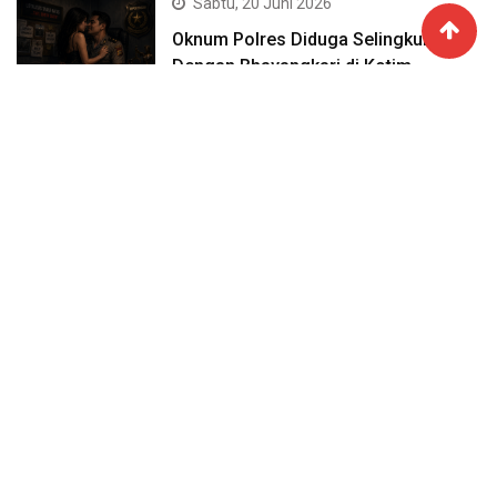
Sabtu, 20 Juni 2026
Oknum Polres Diduga Selingkuh
Dengan Bhayangkari di Kotim
Jumat, 19 Juni 2026
Open Tournament Billiard 9 Ball
Handicap 3 Siap Digelar, Perebutkan
Hadiah Rp15,5 Juta
Jumat, 12 Juni 2026
Bisnis Haram Pemuda 32 Tahun
Berakhir Perumahan Wengga Happy