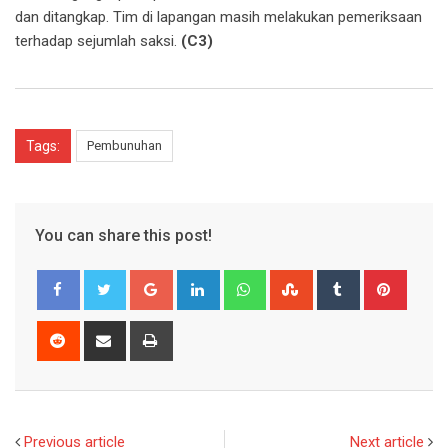
dan ditangkap. Tim di lapangan masih melakukan pemeriksaan
terhadap sejumlah saksi.
(C3)
Tags:
Pembunuhan
You can share this post!
Google+
LinkedIn
Whatsapp
StumbleUpon
Tumblr
Pinter
Reddit
Share
Print
via
Email
Previous article
Next article