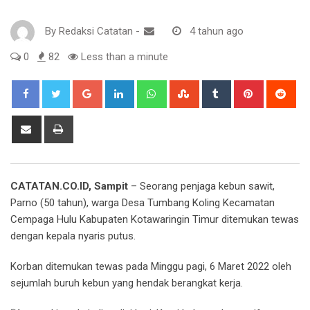
By
Redaksi Catatan
-
4 tahun ago
0
82
Less than a minute
Google+
LinkedIn
Whatsapp
StumbleUpon
Tumblr
Pinterest
Red
Share
Print
via
Email
CATATAN.CO.ID, Sampit
– Seorang penjaga kebun sawit,
Parno (50 tahun), warga Desa Tumbang Koling Kecamatan
Cempaga Hulu Kabupaten Kotawaringin Timur ditemukan tewas
dengan kepala nyaris putus.
Korban ditemukan tewas pada Minggu pagi, 6 Maret 2022 oleh
sejumlah buruh kebun yang hendak berangkat kerja.