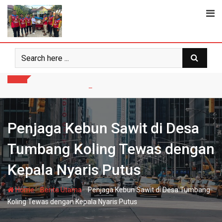
Skip
to
content
Penjaga Kebun Sawit di Desa
Tumbang Koling Tewas dengan
Kepala Nyaris Putus
-
-
Home
Berita Utama
Penjaga Kebun Sawit di Desa Tumbang
Koling Tewas dengan Kepala Nyaris Putus