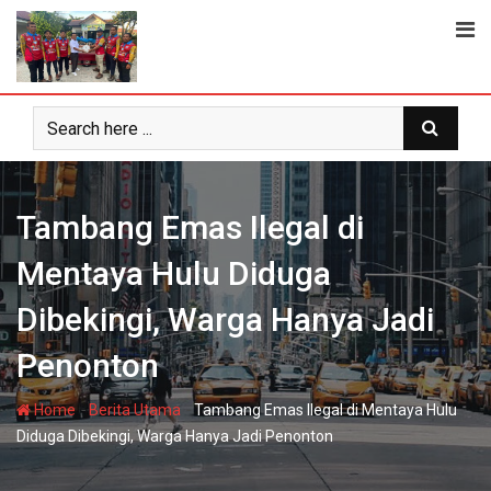
Skip
to
content
Tambang Emas Ilegal di
Mentaya Hulu Diduga
Dibekingi, Warga Hanya Jadi
Penonton
-
-
Home
Berita Utama
Tambang Emas Ilegal di Mentaya Hulu
Diduga Dibekingi, Warga Hanya Jadi Penonton