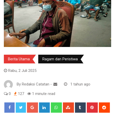
Berita Utama
Ragam dan Peristiwa
Rabu, 2 Juli 2025
By
Redaksi Catatan
-
1 tahun ago
0
127
1 minute read
Google+
LinkedIn
Whatsapp
StumbleUpon
Tumblr
Pinterest
Red