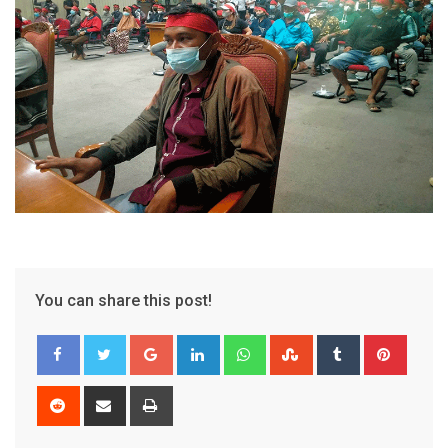
You can share this post!
Google+
LinkedIn
Whatsapp
StumbleUpon
Tumblr
Pinter
Reddit
Share
Print
via
Email