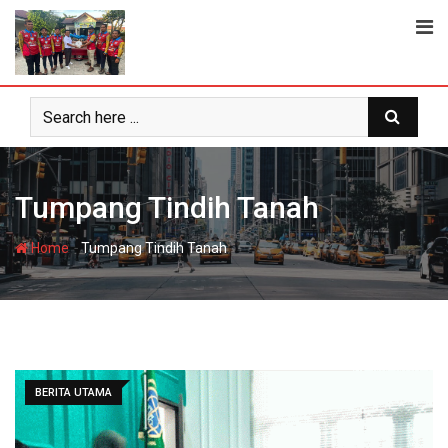
Skip
to
content
Tumpang Tindih Tanah
-
Home
Tumpang Tindih Tanah
BERITA UTAMA