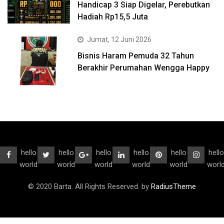
Handicap 3 Siap Digelar, Perebutkan
Hadiah Rp15,5 Juta
Jumat, 12 Juni 2026
Bisnis Haram Pemuda 32 Tahun
Berakhir Perumahan Wengga Happy
hello
hello
hello
hello
hello
hello
world
world
world
world
world
worl
© 2020 Barta. All Rights Reserved. by
RadiusTheme