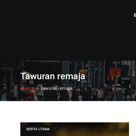
Skip
to
content
Tawuran remaja
-
Home
Tawuran remaja
BERITA UTAMA