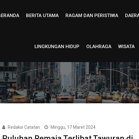
BERANDA
BERITA UTAMA
RAGAM DAN PERISTIWA
DAER
LINGKUNGAN HIDUP
OLAHRAGA
WISATA
Redaksi Catatan
Minggu, 17 Maret 2024
Puluhan Remaja Terlibat Tawuran di