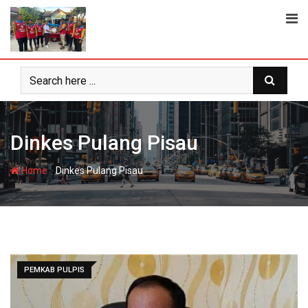
Skip
to
content
Dinkes Pulang Pisau
-
Home
Dinkes Pulang Pisau
PEMKAB PULPIS