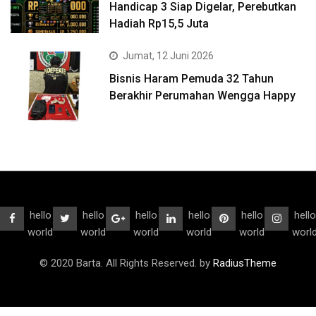
Handicap 3 Siap Digelar, Perebutkan
Hadiah Rp15,5 Juta
Jumat, 12 Juni 2026
Bisnis Haram Pemuda 32 Tahun
Berakhir Perumahan Wengga Happy
hello
hello
hello
hello
hello
hello
world
world
world
world
world
worl
© 2020 Barta. All Rights Reserved. by
RadiusTheme