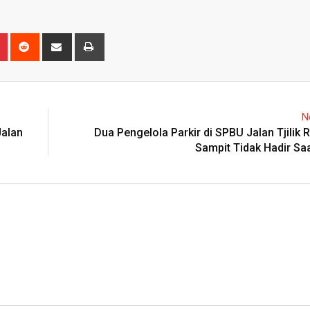
n
r
Pinterest
Reddit
Share
Print
via
Email
N
Jalan
Dua Pengelola Parkir di SPBU Jalan Tjilik 
Sampit Tidak Hadir Sa