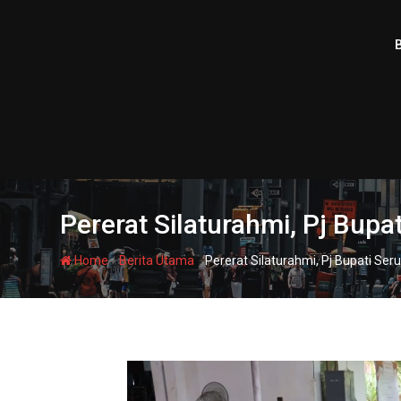
Skip
to
content
Pererat Silaturahmi, Pj Bup
-
-
Home
Berita Utama
Pererat Silaturahmi, Pj Bupati S