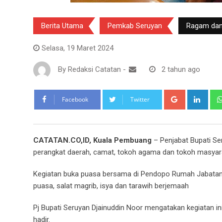
Berita Utama
Pemkab Seruyan
Ragam dan
Selasa, 19 Maret 2024
By
Redaksi Catatan
-
2 tahun ago
Google+
Link
Facebook
Twitter
CATATAN.CO,ID, Kuala Pembuang
– Penjabat Bupati Se
perangkat daerah, camat, tokoh agama dan tokoh masyarak
Kegiatan buka puasa bersama di Pendopo Rumah Jabatan B
puasa, salat magrib, isya dan tarawih berjemaah
Pj Bupati Seruyan Djainuddin Noor mengatakan kegiatan in
hadir.