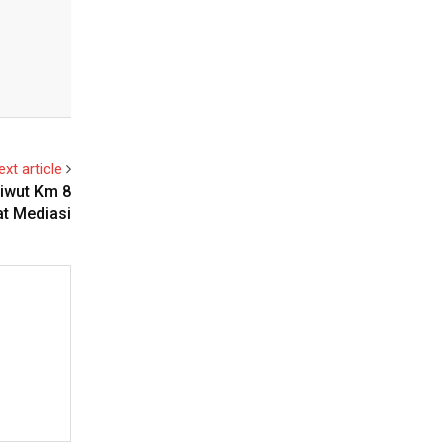
ext article
Riwut Km 8
at Mediasi