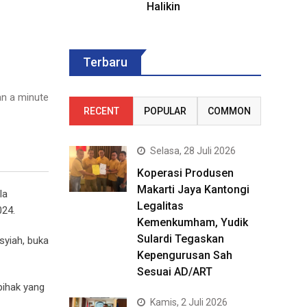
Halikin
Terbaru
n a minute
RECENT
POPULAR
COMMON
Selasa, 28 Juli 2026
Koperasi Produsen
Makarti Jaya Kantongi
la
Legalitas
024.
Kemenkumham, Yudik
Sulardi Tegaskan
syiah, buka
Kepengurusan Sah
Sesuai AD/ART
pihak yang
Kamis, 2 Juli 2026