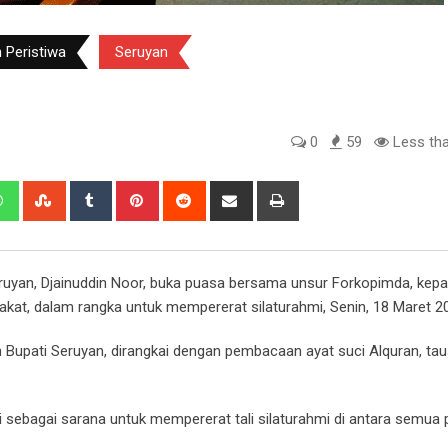
 Peristiwa
Seruyan
0
59
Less tha
edIn
Whatsapp
StumbleUpon
Tumblr
Pinterest
Reddit
Share
Print
via
Email
ruyan, Djainuddin Noor, buka puasa bersama unsur Forkopimda, kepa
at, dalam rangka untuk mempererat silaturahmi, Senin, 18 Maret 2
upati Seruyan, dirangkai dengan pembacaan ayat suci Alquran, tau
i sebagai sarana untuk mempererat tali silaturahmi di antara semua 