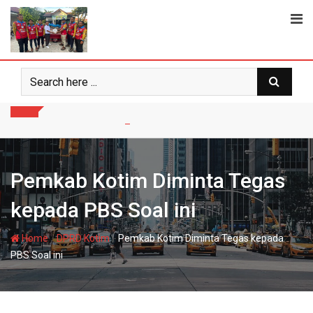
Skip
to
content
Pemkab Kotim Diminta Tegas
kepada PBS Soal ini
-
-
Home
DPRD Kotim
Pemkab Kotim Diminta Tegas kepada
PBS Soal ini