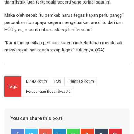
tiang listrik juga terkendala seperti yang terjadi saat ini.
Maka oleh sebab itu pemkab harus tegas kapan perlu panggil
perusahan itu supaya segera mengeluarkan areal itu dari izin
HGU yang masuk dalam askes jalan terssbut.
“Kami tunggu sikap pemkab, karena ini kebutuhan mendesak
masyarakat, harus ada sikap tegas,” tutupnya.
(C4)
DPRD Kotim
PBS
Pemkab Kotim
Tags:
Perusahaan Besar Swasta
You can share this post!
Google+
LinkedIn
Whatsapp
StumbleUpon
Tumblr
Pinter