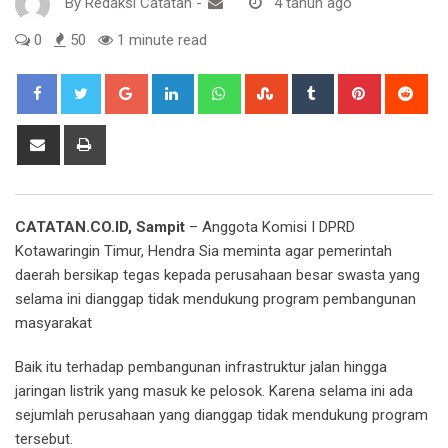
By
Redaksi Catatan
-
4 tahun ago
0
50
1 minute read
Google+
LinkedIn
Whatsapp
StumbleUpon
Tumblr
Pinterest
Red
Share
Print
via
Email
CATATAN.CO.ID, Sampit
– Anggota Komisi I DPRD
Kotawaringin Timur, Hendra Sia meminta agar pemerintah
daerah bersikap tegas kepada perusahaan besar swasta yang
selama ini dianggap tidak mendukung program pembangunan
masyarakat
Baik itu terhadap pembangunan infrastruktur jalan hingga
jaringan listrik yang masuk ke pelosok. Karena selama ini ada
sejumlah perusahaan yang dianggap tidak mendukung program
tersebut.