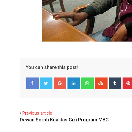
You can share this post!
Google+
LinkedIn
Whatsapp
StumbleUpo
Tumbl
Facebook
Twitter
Previous article
Dewan Soroti Kualitas Gizi Program MBG