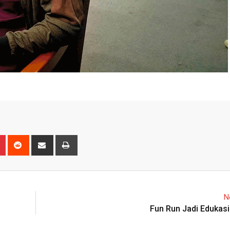
n
r
Pinterest
Reddit
Share
Print
via
Email
N
Fun Run Jadi Edukasi 