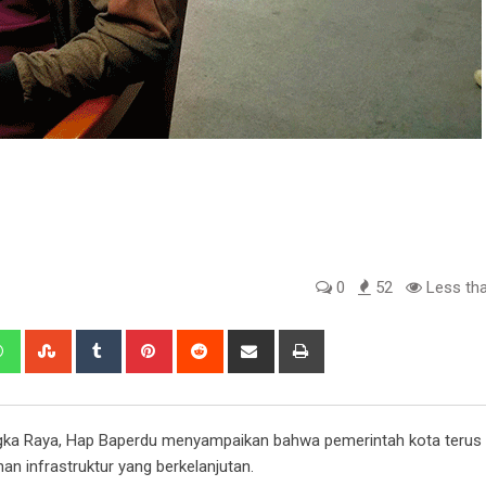
0
52
Less tha
edIn
Whatsapp
StumbleUpon
Tumblr
Pinterest
Reddit
Share
Print
via
Email
ka Raya, Hap Baperdu menyampaikan bahwa pemerintah kota terus
 infrastruktur yang berkelanjutan.