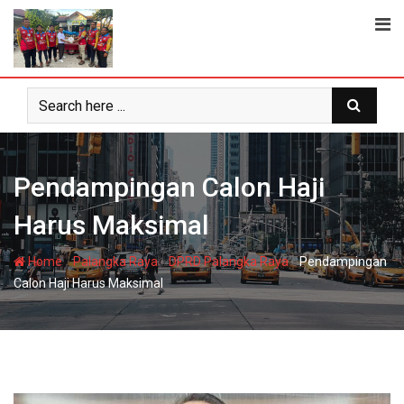
Skip
to
content
Pendampingan Calon Haji
Harus Maksimal
-
-
-
Home
Palangka Raya
DPRD Palangka Raya
Pendampingan
Calon Haji Harus Maksimal