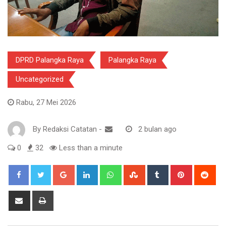
DPRD Palangka Raya
Palangka Raya
Uncategorized
Rabu, 27 Mei 2026
By
Redaksi Catatan
-
2 bulan ago
0
32
Less than a minute
Google+
LinkedIn
Whatsapp
StumbleUpon
Tumblr
Pinterest
Red
Share
Print
via
Email