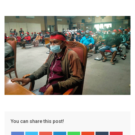
You can share this post!
Google+
LinkedIn
Whatsapp
StumbleUpon
Tumblr
Pinter