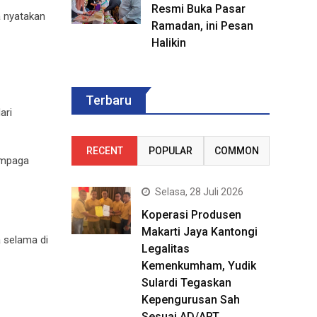
Resmi Buka Pasar
a nyatakan
Ramadan, ini Pesan
Halikin
Terbaru
ari
RECENT
POPULAR
COMMON
empaga
Selasa, 28 Juli 2026
Koperasi Produsen
Makarti Jaya Kantongi
 selama di
Legalitas
Kemenkumham, Yudik
Sulardi Tegaskan
Kepengurusan Sah
Sesuai AD/ART