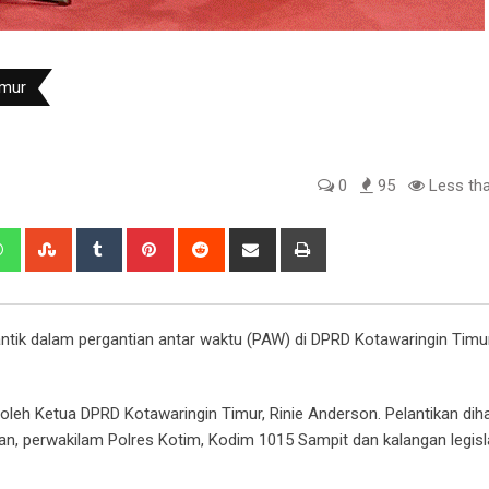
imur
0
95
Less tha
edIn
Whatsapp
StumbleUpon
Tumblr
Pinterest
Reddit
Share
Print
via
Email
ntik dalam pergantian antar waktu (PAW) di DPRD Kotawaringin Timu
leh Ketua DPRD Kotawaringin Timur, Rinie Anderson. Pelantikan dihad
man, perwakilam Polres Kotim, Kodim 1015 Sampit dan kalangan legisla