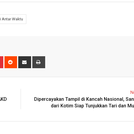
i Antar Waktu
n
r
Pinterest
Reddit
Share
Print
via
Email
N
AKD
Dipercayakan Tampil di Kancah Nasional, Sa
dari Kotim Siap Tunjukkan Tari dan M