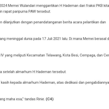
9-2024 Memei Wulandari menggantikan H Hademan dari fraksi PKB kit
n rapat paripurna PAW tersebut.
en dilanjutkan dengan penandatanganan berita acara pelantikan dan
ng meninggal dunia pada 17 Juli 2021 lalu. Di mana Memei berasal d
han IV yang meliputi Kecamatan Telawang, Kota Besi, Cempaga, dan C
a setelah almarhum H Hademan tersebut.
 kasih kepada almarhum Hademan, atas dedikasi dan pengabdiannya
yang maha esa,” tandas Rinie.
(C4)