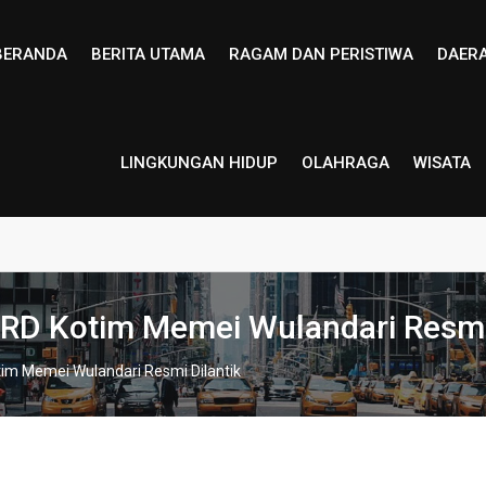
BERANDA
BERITA UTAMA
RAGAM DAN PERISTIWA
DAER
LINGKUNGAN HIDUP
OLAHRAGA
WISATA
RD Kotim Memei Wulandari Resmi 
im Memei Wulandari Resmi Dilantik