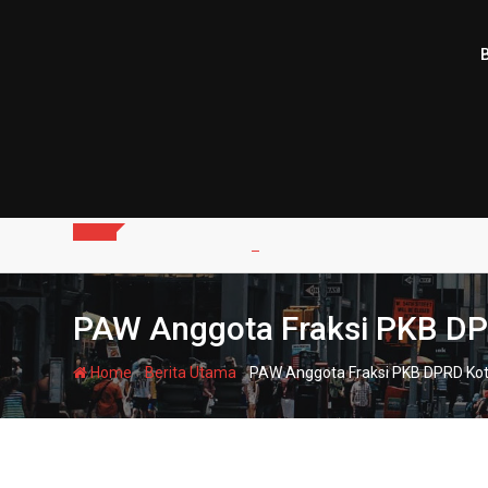
Skip
to
content
PAW Anggota Fraksi PKB DP
-
-
Home
Berita Utama
PAW Anggota Fraksi PKB DPRD Kot