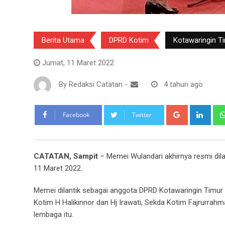
Berita Utama
DPRD Kotim
Kotawaringin T
Jumat, 11 Maret 2022
By
Redaksi Catatan
-
4 tahun ago
Google+
Link
Facebook
Twitter
CATATAN, Sampit
– Memei Wulandari akhirnya resmi dila
11 Maret 2022.
Memei dilantik sebagai anggota DPRD Kotawaringin Timur o
Kotim H Halikinnor dan Hj Irawati, Sekda Kotim Fajrurrah
lembaga itu.