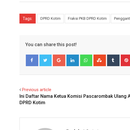
Tags:
DPRD Kotim
Fraksi PKB DPRD Kotim
Penggant
You can share this post!
Google+
LinkedIn
Whatsapp
StumbleUpo
Tumbl
Facebook
Twitter
Previous article
Ini Daftar Nama Ketua Komisi Pascarombak Ulang 
DPRD Kotim