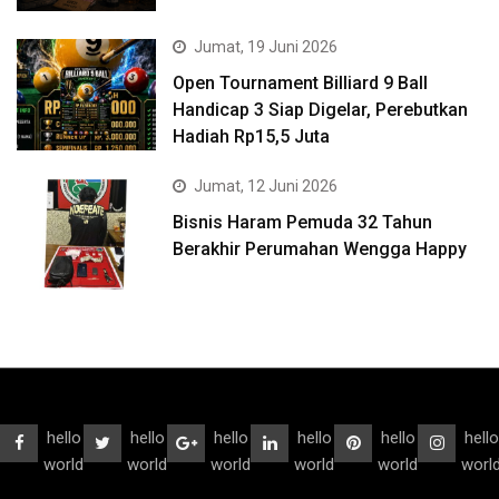
Jumat, 19 Juni 2026
Open Tournament Billiard 9 Ball
Handicap 3 Siap Digelar, Perebutkan
Hadiah Rp15,5 Juta
Jumat, 12 Juni 2026
Bisnis Haram Pemuda 32 Tahun
Berakhir Perumahan Wengga Happy
hello
hello
hello
hello
hello
hello
world
world
world
world
world
worl