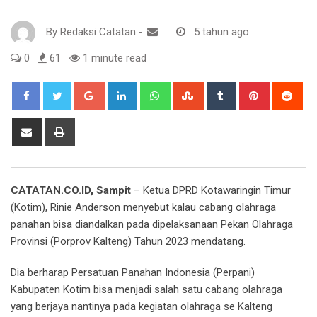
By
Redaksi Catatan
-
5 tahun ago
0
61
1 minute read
Google+
LinkedIn
Whatsapp
StumbleUpon
Tumblr
Pinterest
Red
Share
Print
via
Email
CATATAN.CO.ID, Sampit
– Ketua DPRD Kotawaringin Timur
(Kotim), Rinie Anderson menyebut kalau cabang olahraga
panahan bisa diandalkan pada dipelaksanaan Pekan Olahraga
Provinsi (Porprov Kalteng) Tahun 2023 mendatang.
Dia berharap Persatuan Panahan Indonesia (Perpani)
Kabupaten Kotim bisa menjadi salah satu cabang olahraga
yang berjaya nantinya pada kegiatan olahraga se Kalteng