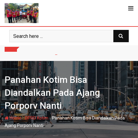
Skip
to
content
Panahan Kotim Bisa
Diandalkan Pada Ajang
Porporv Nanti
-
-
Home
DPRD Kotim
Panahan Kotim Bisa Diandalkan Pada
Ajang Porporv Nanti