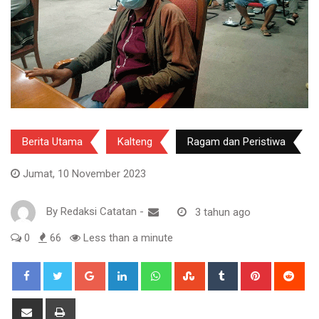
Berita Utama
Kalteng
Ragam dan Peristiwa
Jumat, 10 November 2023
By
Redaksi Catatan
-
3 tahun ago
0
66
Less than a minute
Google+
LinkedIn
Whatsapp
StumbleUpon
Tumblr
Pinterest
Red
Share
Print