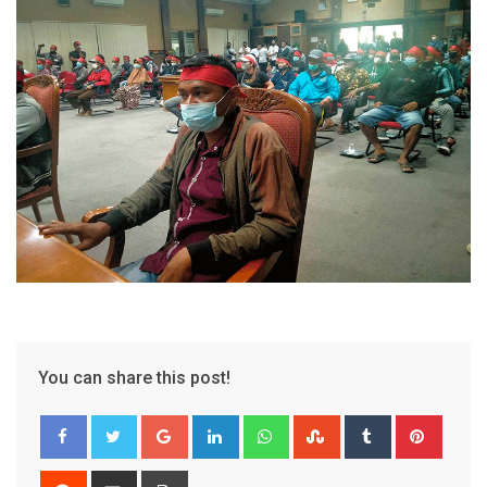
You can share this post!
Google+
LinkedIn
Whatsapp
StumbleUpon
Tumblr
Pinter
Reddit
Share
Print