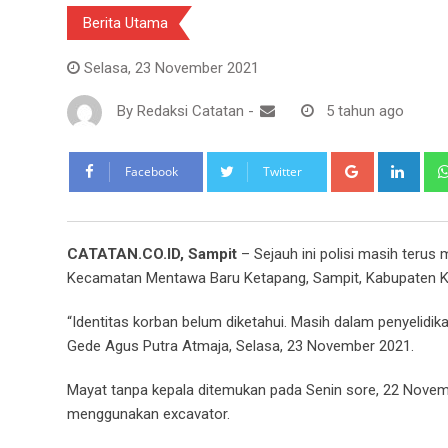
Berita Utama
Selasa, 23 November 2021
By
Redaksi Catatan
-
5 tahun ago
Google+
Link
Facebook
Twitter
CATATAN.CO.ID, Sampit
– Sejauh ini polisi masih terus
Kecamatan Mentawa Baru Ketapang, Sampit, Kabupaten Ko
“Identitas korban belum diketahui. Masih dalam penyelidi
Gede Agus Putra Atmaja, Selasa, 23 November 2021.
Mayat tanpa kepala ditemukan pada Senin sore, 22 Novem
menggunakan excavator.