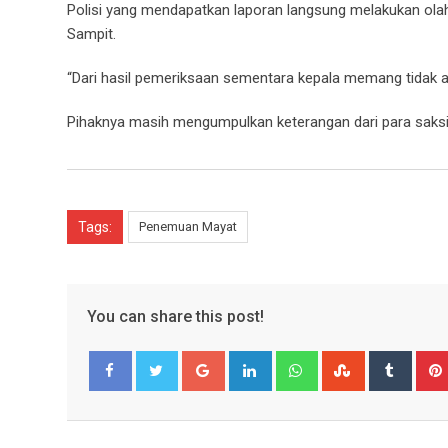
Polisi yang mendapatkan laporan langsung melakukan olah
Sampit.
“Dari hasil pemeriksaan sementara kepala memang tidak a
Pihaknya masih mengumpulkan keterangan dari para saksi 
Tags:
Penemuan Mayat
You can share this post!
Google+
LinkedIn
Whatsapp
StumbleUpo
Tumbl
Facebook
Twitter