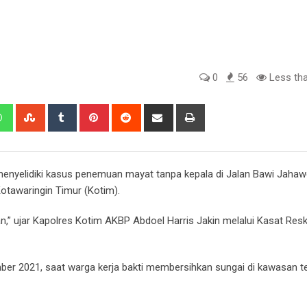
0
56
Less tha
edIn
Whatsapp
StumbleUpon
Tumblr
Pinterest
Reddit
Share
Print
via
Email
 menyelidiki kasus penemuan mayat tanpa kepala di Jalan Bawi Jahaw
tawaringin Timur (Kotim).
kan,” ujar Kapolres Kotim AKBP Abdoel Harris Jakin melalui Kasat Re
ber 2021, saat warga kerja bakti membersihkan sungai di kawasan t