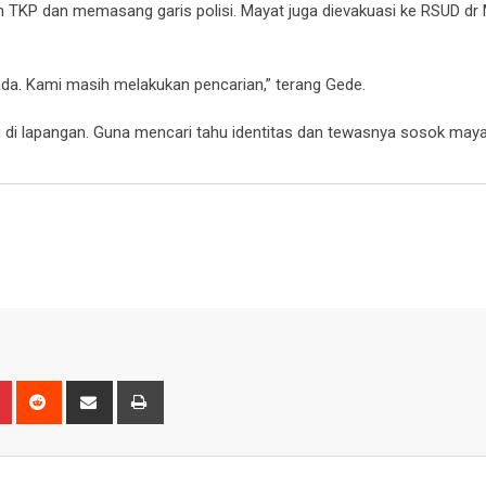
 TKP dan memasang garis polisi. Mayat juga dievakuasi ke RSUD dr 
da. Kami masih melakukan pencarian,” terang Gede.
di lapangan. Guna mencari tahu identitas dan tewasnya sosok mayat
n
r
Pinterest
Reddit
Share
Print
via
Email