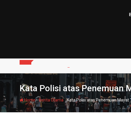
Skip
to
content
Kata Polisi atas Penemuan 
-
-
Home
Berita Utama
Kata Polisi atas Penemuan Mayat 