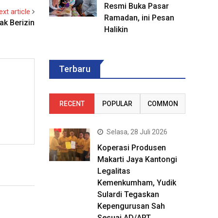
Resmi Buka Pasar
ext article
Ramadan, ini Pesan
ak Berizin
Halikin
Terbaru
RECENT
POPULAR
COMMON
Selasa, 28 Juli 2026
Koperasi Produsen
Makarti Jaya Kantongi
Legalitas
Kemenkumham, Yudik
Sulardi Tegaskan
Kepengurusan Sah
Sesuai AD/ART