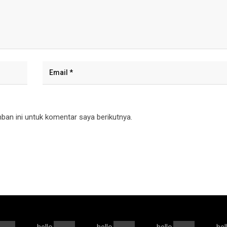
an ini untuk komentar saya berikutnya.
hello
hello
hello
hel