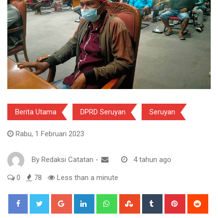
Berita Utama
DPRD Seruyan
Seruyan
Rabu, 1 Februari 2023
By
Redaksi Catatan
-
4 tahun ago
0
78
Less than a minute
Google+
LinkedIn
Whatsapp
StumbleUpon
Tumblr
Pinterest
Red