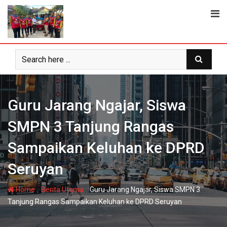
Skip
to
content
Guru Jarang Ngajar, Siswa
SMPN 3 Tanjung Rangas
Sampaikan Keluhan ke DPRD
Seruyan
-
-
Home
Berita Utama
Guru Jarang Ngajar, Siswa SMPN 3
Tanjung Rangas Sampaikan Keluhan ke DPRD Seruyan