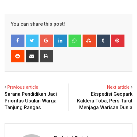
You can share this post!
Google+
LinkedIn
Whatsapp
StumbleUpon
Tumblr
Pinter
Reddit
Share
Print
via
Email
Previous article
Next article
Sarana Pendidikan Jadi
Ekspedisi Geopark
Prioritas Usulan Warga
Kaldera Toba, Pers Turut
Tanjung Rangas
Menjaga Warisan Dunia