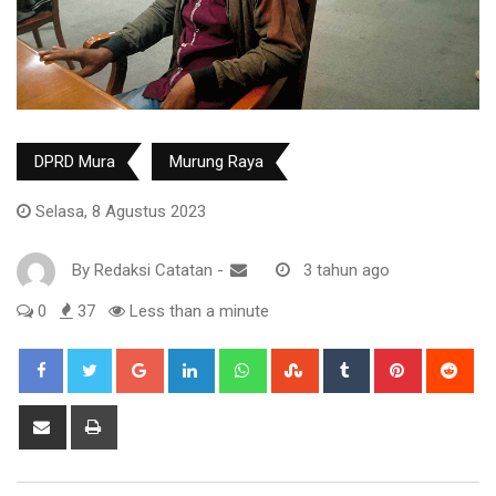
DPRD Mura
Murung Raya
Selasa, 8 Agustus 2023
By
Redaksi Catatan
-
3 tahun ago
0
37
Less than a minute
Google+
LinkedIn
Whatsapp
StumbleUpon
Tumblr
Pinterest
Red
Share
Print
via
Email