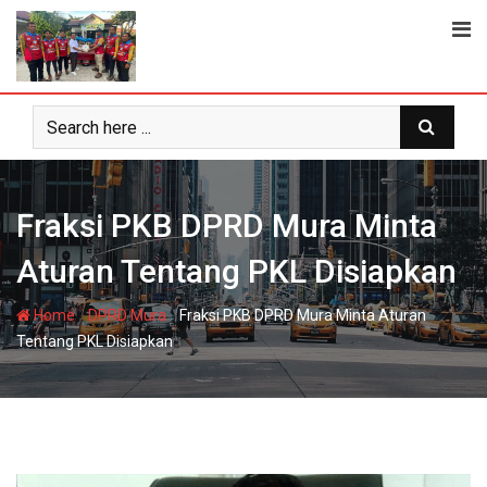
Skip
to
content
Fraksi PKB DPRD Mura Minta
Aturan Tentang PKL Disiapkan
-
-
Home
DPRD Mura
Fraksi PKB DPRD Mura Minta Aturan
Tentang PKL Disiapkan