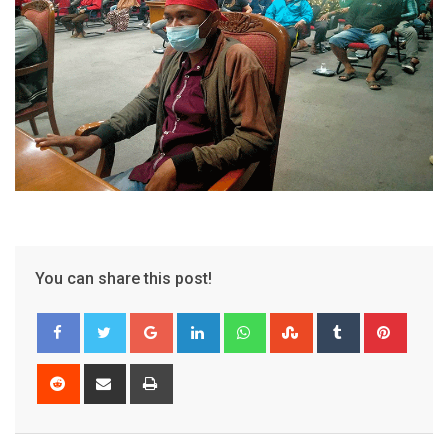
You can share this post!
Google+
LinkedIn
Whatsapp
StumbleUpon
Tumblr
Pinter
Reddit
Share
Print
via
Email