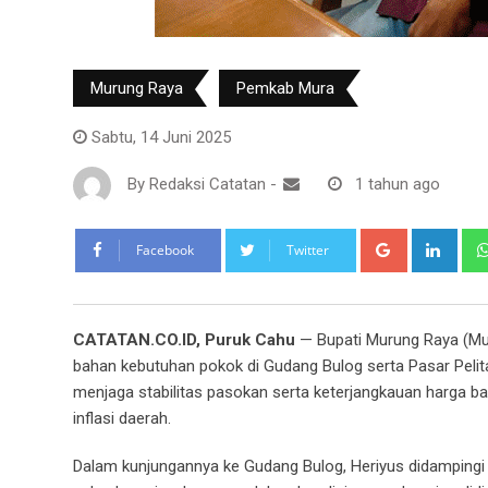
Murung Raya
Pemkab Mura
Sabtu, 14 Juni 2025
By
Redaksi Catatan
-
1 tahun ago
Google+
Link
Facebook
Twitter
CATATAN.CO.ID, Puruk Cahu
— Bupati Murung Raya (Mu
bahan kebutuhan pokok di Gudang Bulog serta Pasar Pelita 
menjaga stabilitas pasokan serta keterjangkauan harga b
inflasi daerah.
Dalam kunjungannya ke Gudang Bulog, Heriyus didampingi j