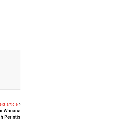
ext article
api Wacana
h Perintis