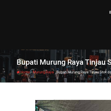
Skip
to
content
Bupati Murung Raya Tinjau 
-
-
Home
Murung Raya
Bupati Murung Raya Tinjau Stok 