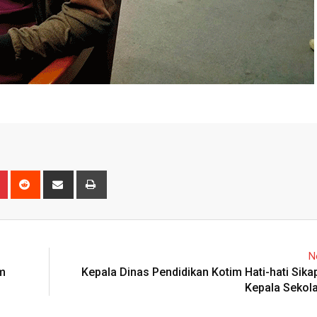
n
r
Pinterest
Reddit
Share
Print
via
Email
N
am
Kepala Dinas Pendidikan Kotim Hati-hati Sik
Kepala Sekola