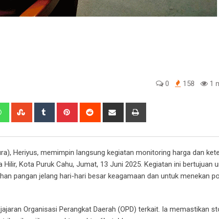
0
158
1 m
edIn
Whatsapp
StumbleUpon
Tumblr
Pinterest
Reddit
Share
Print
via
Email
ra), Heriyus, memimpin langsung kegiatan monitoring harga dan ket
Hilir, Kota Puruk Cahu, Jumat, 13 Juni 2025. Kegiatan ini bertujuan 
ahan pangan jelang hari-hari besar keagamaan dan untuk menekan po
ajaran Organisasi Perangkat Daerah (OPD) terkait. Ia memastikan st