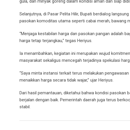
gula, dan minyak goreng dalam kondisi aman dan siap didi
Selanjutnya, di Pasar Pelita Hilir, Bupati berdialog lang
pasokan komoditas utama seperti cabai merah, bawang mer
“Menjaga kestabilan harga dan pasokan pangan adalah bagia
harga tetap terjangkau,” tegas Heriyus.
Ia menambahkan, kegiatan ini merupakan wujud komitme
masyarakat sekaligus mencegah terjadinya spekulasi harga
“Saya minta instansi terkait terus melakukan pengawasan
menaikkan harga secara tidak wajar,” ujar Heriyus.
Dari hasil pemantauan, diketahui bahwa kondisi pasokan b
berjalan dengan baik. Pemerintah daerah juga terus berko
stabil.