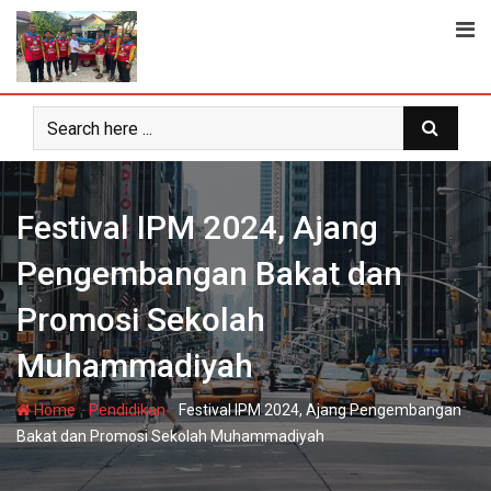
Skip
to
content
Festival IPM 2024, Ajang
Pengembangan Bakat dan
Promosi Sekolah
Muhammadiyah
-
-
Home
Pendidikan
Festival IPM 2024, Ajang Pengembangan
Bakat dan Promosi Sekolah Muhammadiyah