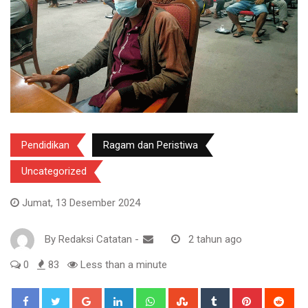
Pendidikan
Ragam dan Peristiwa
Uncategorized
Jumat, 13 Desember 2024
By
Redaksi Catatan
-
2 tahun ago
0
83
Less than a minute
Google+
LinkedIn
Whatsapp
StumbleUpon
Tumblr
Pinterest
Red