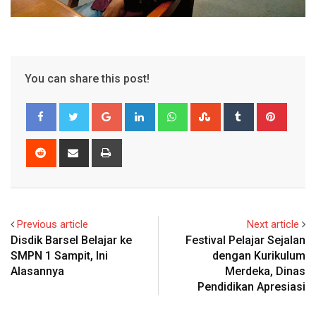
You can share this post!
Google+
LinkedIn
Whatsapp
StumbleUpon
Tumblr
Pinter
Reddit
Share
Print
via
Email
Previous article
Next article
Disdik Barsel Belajar ke
Festival Pelajar Sejalan
SMPN 1 Sampit, Ini
dengan Kurikulum
Alasannya
Merdeka, Dinas
Pendidikan Apresiasi