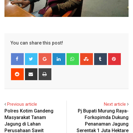
You can share this post!
Google+
LinkedIn
Whatsapp
StumbleUpon
Tumblr
Pinter
Reddit
Share
Print
via
Email
Previous article
Next article
Polres Kotim Gandeng
Pj Bupati Murung Raya-
Masyarakat Tanam
Forkopimda Dukung
Jagung di Lahan
Penanaman Jagung
Perusahaan Sawit
Serentak 1 Juta Hektare