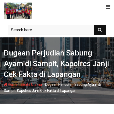
Skip
to
content
Dugaan Perjudian Sabung
Ayam di Sampit, Kapolres Janji
Cek Fakta di Lapangan
-
-
Home
Berita Utama
Dugaan Perjudian Sabung Ayam di
Sampit, Kapolres Janji Cek Fakta di Lapangan