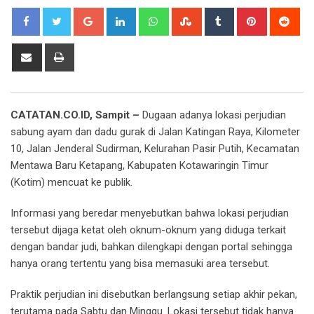
Google+
LinkedIn
Whatsapp
StumbleUpon
Tumblr
Pinterest
Red
Share
Print
via
Email
CATATAN.CO.ID, Sampit –
Dugaan adanya lokasi perjudian
sabung ayam dan dadu gurak di Jalan Katingan Raya, Kilometer
10, Jalan Jenderal Sudirman, Kelurahan Pasir Putih, Kecamatan
Mentawa Baru Ketapang, Kabupaten Kotawaringin Timur
(Kotim) mencuat ke publik.
Informasi yang beredar menyebutkan bahwa lokasi perjudian
tersebut dijaga ketat oleh oknum-oknum yang diduga terkait
dengan bandar judi, bahkan dilengkapi dengan portal sehingga
hanya orang tertentu yang bisa memasuki area tersebut.
Praktik perjudian ini disebutkan berlangsung setiap akhir pekan,
terutama pada Sabtu dan Minggu. Lokasi tersebut tidak hanya