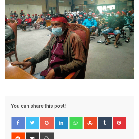
You can share this post!
Google+
LinkedIn
Whatsapp
StumbleUpon
Tumblr
Pinter
Reddit
Share
Print