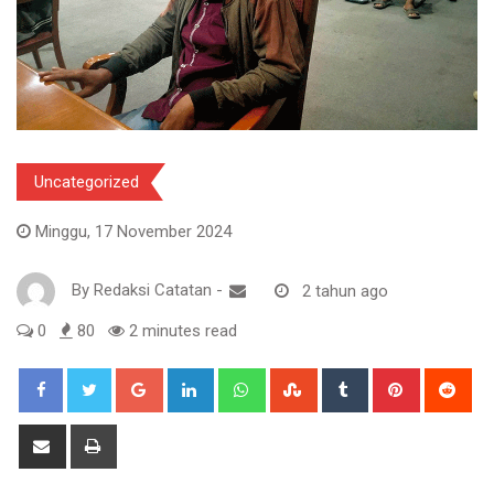
Uncategorized
Minggu, 17 November 2024
By
Redaksi Catatan
-
2 tahun ago
0
80
2 minutes read
Google+
LinkedIn
Whatsapp
StumbleUpon
Tumblr
Pinterest
Red
Share
Print
via
Email