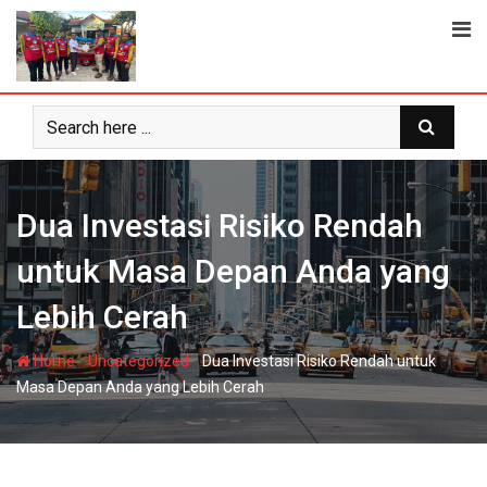
Skip
to
content
Dua Investasi Risiko Rendah
untuk Masa Depan Anda yang
Lebih Cerah
-
-
Home
Uncategorized
Dua Investasi Risiko Rendah untuk
Masa Depan Anda yang Lebih Cerah