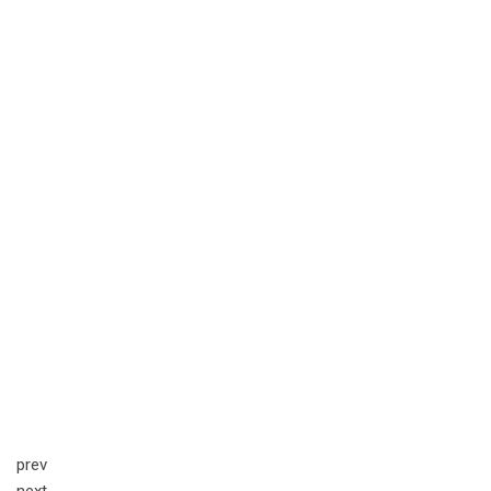
prev
next