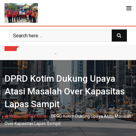
Skip
to
content
DPRD Kotim Dukung Upaya
Atasi Masalah Over Kapasitas
Lapas Sampit
-
-
Home
DPRD Kotim
DPRD Kotim Dukung Upaya Atasi Masalah
Over Kapasitas Lapas Sampit