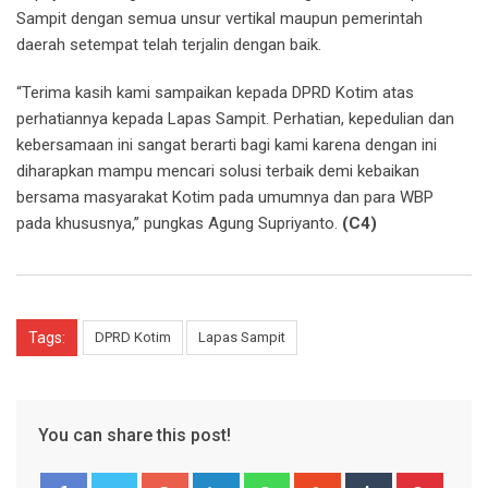
Sampit dengan semua unsur vertikal maupun pemerintah
daerah setempat telah terjalin dengan baik.
“Terima kasih kami sampaikan kepada DPRD Kotim atas
perhatiannya kepada Lapas Sampit. Perhatian, kepedulian dan
kebersamaan ini sangat berarti bagi kami karena dengan ini
diharapkan mampu mencari solusi terbaik demi kebaikan
bersama masyarakat Kotim pada umumnya dan para WBP
pada khususnya,” pungkas Agung Supriyanto.
(C4)
Tags:
DPRD Kotim
Lapas Sampit
You can share this post!
Google+
LinkedIn
Whatsapp
StumbleUpon
Tumblr
Pinter