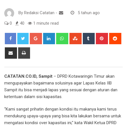
By
Redaksi Catatan
-
5 tahun ago
0
40
1 minute read
Google+
LinkedIn
Whatsapp
StumbleUpon
Tumblr
Pinterest
Red
Share
Print
via
Email
CATATAN.CO.ID, Sampit
– DPRD Kotawaringin Timur akan
mengupayakan bagaimana solusinya agar Lapas Kelas IIB
Sampit itu bisa menjadi lapas yang sesuai dengan aturan dan
ketentuan dalam sisi kapasitas.
“Kami sangat prihatin dengan kondisi itu makanya kami terus
mendukung upaya-upaya yang bisa kita lakukan bersama untuk
mengatasi kondisi over kapasitas ini,” kata Wakil Ketua DPRD