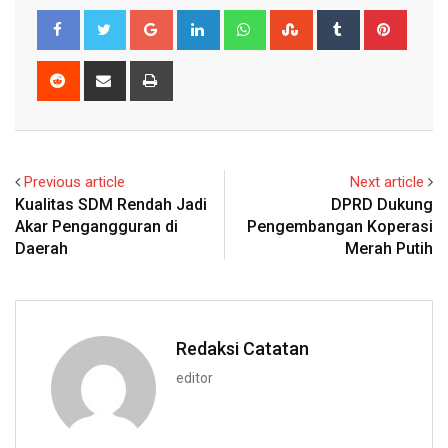
Google+
LinkedIn
Whatsapp
StumbleUpon
Tumblr
Pinter
Reddit
Share
Print
via
Email
Previous article
Next article
Kualitas SDM Rendah Jadi
DPRD Dukung
Akar Pengangguran di
Pengembangan Koperasi
Daerah
Merah Putih
Redaksi Catatan
editor