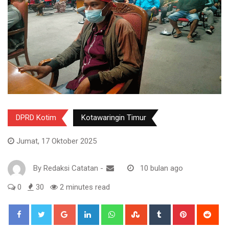
DPRD Kotim
Kotawaringin Timur
Jumat, 17 Oktober 2025
By
Redaksi Catatan
-
10 bulan ago
0
30
2 minutes read
Google+
LinkedIn
Whatsapp
StumbleUpon
Tumblr
Pinterest
Red