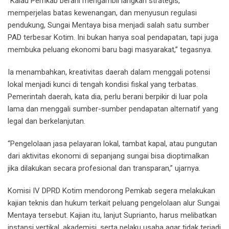
“Kalau Pemkab berani mengambil langkah strategis,
memperjelas batas kewenangan, dan menyusun regulasi
pendukung, Sungai Mentaya bisa menjadi salah satu sumber
PAD terbesar Kotim. Ini bukan hanya soal pendapatan, tapi juga
membuka peluang ekonomi baru bagi masyarakat,” tegasnya.
Ia menambahkan, kreativitas daerah dalam menggali potensi
lokal menjadi kunci di tengah kondisi fiskal yang terbatas.
Pemerintah daerah, kata dia, perlu berani berpikir di luar pola
lama dan menggali sumber-sumber pendapatan alternatif yang
legal dan berkelanjutan.
“Pengelolaan jasa pelayaran lokal, tambat kapal, atau pungutan
dari aktivitas ekonomi di sepanjang sungai bisa dioptimalkan
jika dilakukan secara profesional dan transparan,” ujarnya.
Komisi IV DPRD Kotim mendorong Pemkab segera melakukan
kajian teknis dan hukum terkait peluang pengelolaan alur Sungai
Mentaya tersebut. Kajian itu, lanjut Suprianto, harus melibatkan
instansi vertikal, akademisi, serta pelaku usaha agar tidak terjadi