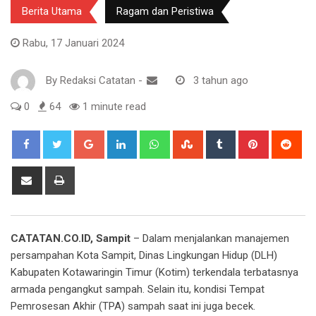
Berita Utama
Ragam dan Peristiwa
Rabu, 17 Januari 2024
By
Redaksi Catatan
-
3 tahun ago
0
64
1 minute read
Google+
LinkedIn
Whatsapp
StumbleUpon
Tumblr
Pinterest
Red
Share
Print
via
Email
CATATAN.CO.ID, Sampit
– Dalam menjalankan manajemen
persampahan Kota Sampit, Dinas Lingkungan Hidup (DLH)
Kabupaten Kotawaringin Timur (Kotim) terkendala terbatasnya
armada pengangkut sampah. Selain itu, kondisi Tempat
Pemrosesan Akhir (TPA) sampah saat ini juga becek.