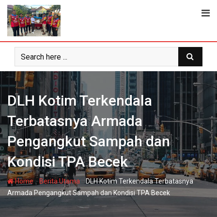
Skip
to
content
DLH Kotim Terkendala
Terbatasnya Armada
Pengangkut Sampah dan
Kondisi TPA Becek
-
-
Home
Berita Utama
DLH Kotim Terkendala Terbatasnya
Armada Pengangkut Sampah dan Kondisi TPA Becek