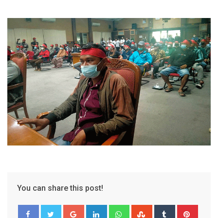
You can share this post!
Google+
LinkedIn
Whatsapp
StumbleUpon
Tumblr
Pinter