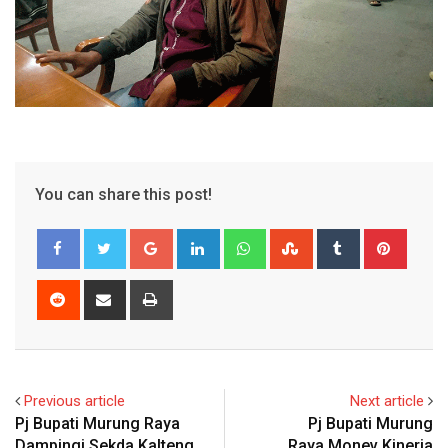
You can share this post!
Google+
LinkedIn
Whatsapp
StumbleUpon
Tumblr
Pinter
Reddit
Share
Print
via
Email
Previous article
Next article
Pj Bupati Murung Raya
Pj Bupati Murung
Dampingi Sekda Kalteng
Raya Monev Kinerja