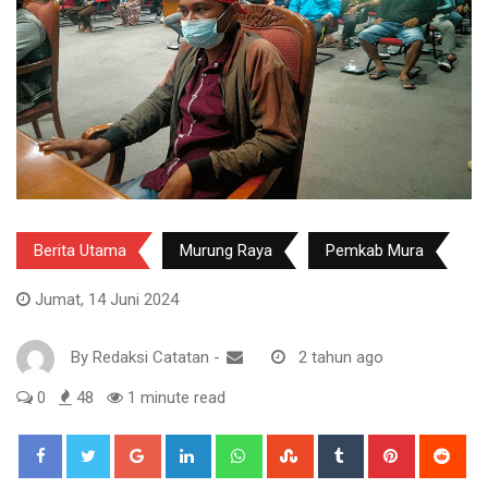
Berita Utama
Murung Raya
Pemkab Mura
Jumat, 14 Juni 2024
By
Redaksi Catatan
-
2 tahun ago
0
48
1 minute read
Google+
LinkedIn
Whatsapp
StumbleUpon
Tumblr
Pinterest
Red