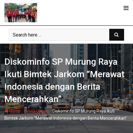
Skip
to
content
Diskominfo SP Murung Raya
Ikuti Bimtek Jarkom “Merawat
Indonesia dengan Berita
Mencerahkan”
-
-
Home
Berita Utama
Diskominfo SP Murung Raya Ikuti
Bimtek Jarkom “Merawat Indonesia dengan Berita Mencerahkan”