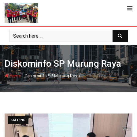
Skip
to
content
Diskominfo SP Murung Raya
-
Home
Diskominfo SP Murung Raya
KALTENG