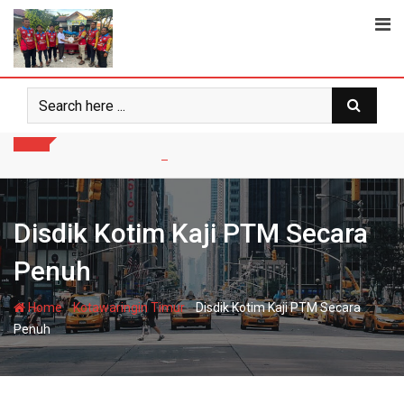
Skip
to
content
Disdik Kotim Kaji PTM Secara
Penuh
-
-
Home
Kotawaringin Timur
Disdik Kotim Kaji PTM Secara
Penuh