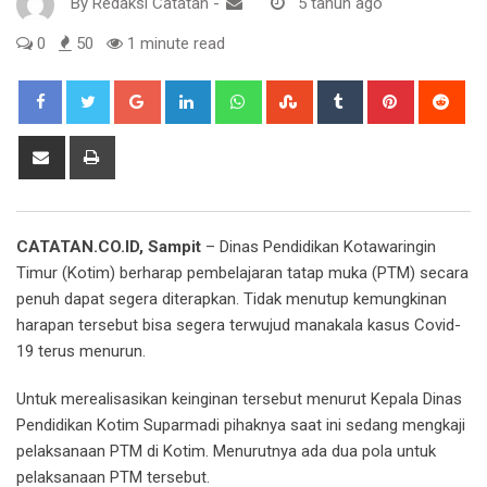
By
Redaksi Catatan
-
5 tahun ago
0
50
1 minute read
Google+
LinkedIn
Whatsapp
StumbleUpon
Tumblr
Pinterest
Red
Share
Print
via
Email
CATATAN.CO.ID, Sampit
– Dinas Pendidikan Kotawaringin
Timur (Kotim) berharap pembelajaran tatap muka (PTM) secara
penuh dapat segera diterapkan. Tidak menutup kemungkinan
harapan tersebut bisa segera terwujud manakala kasus Covid-
19 terus menurun.
Untuk merealisasikan keinginan tersebut menurut Kepala Dinas
Pendidikan Kotim Suparmadi pihaknya saat ini sedang mengkaji
pelaksanaan PTM di Kotim. Menurutnya ada dua pola untuk
pelaksanaan PTM tersebut.