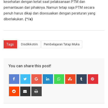
kesehatan dengan ketat saat pelaksanaan PTM dan
pemantauan dari pihaknya. Namun tetap saja PTM secara
penuh harus dikaji dan disesuaikan dengan peraturan yang
diberlakukan.
(*/a)
Tags:
Disdikkotim
Pembelajaran Tatap Muka
You can share this post!
Google+
LinkedIn
Whatsapp
StumbleUpon
Tumblr
Pinter
Reddit
Share
Print
via
Email