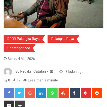
DPRD Palangka Raya
Palangka Raya
Uncategorized
Senin, 4 Mei 2026
By
Redaksi Catatan
-
3 bulan ago
0
19
Less than a minute
Google+
LinkedIn
Whatsapp
StumbleUpon
Tumblr
Pinterest
Red
Share
Print