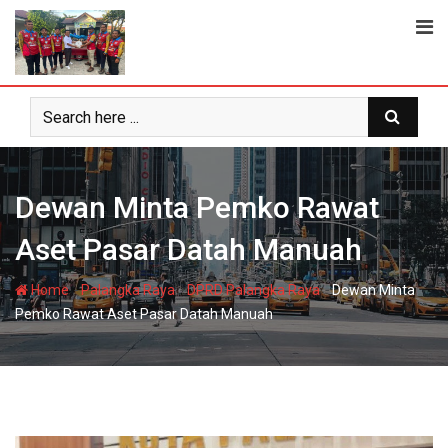
Skip
to
content
Dewan Minta Pemko Rawat
Aset Pasar Datah Manuah
-
-
-
Home
Palangka Raya
DPRD Palangka Raya
Dewan Minta
Pemko Rawat Aset Pasar Datah Manuah