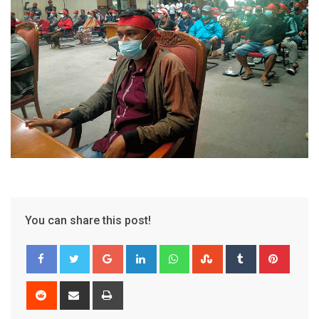
You can share this post!
Google+
LinkedIn
Whatsapp
StumbleUpon
Tumblr
Pinter
Reddit
Share
Print
via