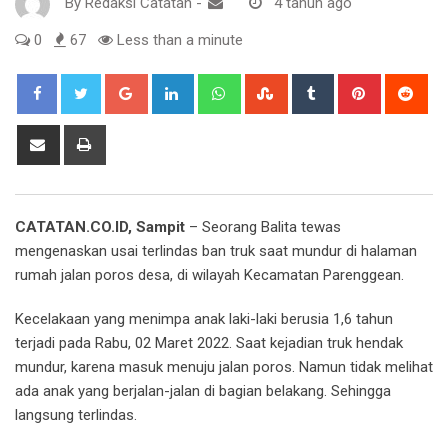
By
Redaksi Catatan
-
4 tahun ago
0
67
Less than a minute
Google+
LinkedIn
Whatsapp
StumbleUpon
Tumblr
Pinterest
Red
Share
Print
via
Email
CATATAN.CO.ID, Sampit
– Seorang Balita tewas
mengenaskan usai terlindas ban truk saat mundur di halaman
rumah jalan poros desa, di wilayah Kecamatan Parenggean.
Kecelakaan yang menimpa anak laki-laki berusia 1,6 tahun
terjadi pada Rabu, 02 Maret 2022. Saat kejadian truk hendak
mundur, karena masuk menuju jalan poros. Namun tidak melihat
ada anak yang berjalan-jalan di bagian belakang. Sehingga
langsung terlindas.