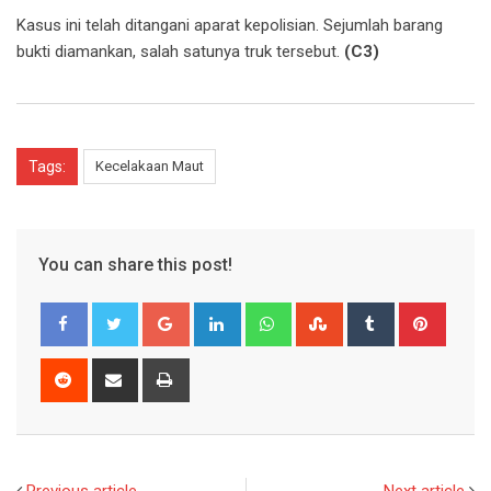
Kasus ini telah ditangani aparat kepolisian. Sejumlah barang
bukti diamankan, salah satunya truk tersebut.
(C3)
Tags:
Kecelakaan Maut
You can share this post!
Google+
LinkedIn
Whatsapp
StumbleUpon
Tumblr
Pinter
Reddit
Share
Print
via
Email
Previous article
Next article