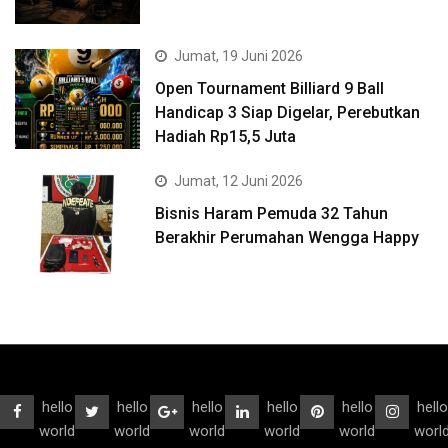
Jumat, 19 Juni 2026
Open Tournament Billiard 9 Ball
Handicap 3 Siap Digelar, Perebutkan
Hadiah Rp15,5 Juta
Jumat, 12 Juni 2026
Bisnis Haram Pemuda 32 Tahun
Berakhir Perumahan Wengga Happy
hello
hello
hello
hello
hello
hello
world
world
world
world
world
worl