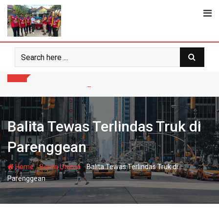
Skip
to
content
Balita Tewas Terlindas Truk di
Parenggean
-
-
Home
Berita Utama
Balita Tewas Terlindas Truk di
Parenggean