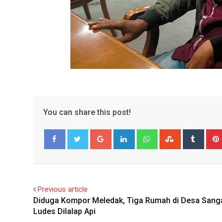
You can share this post!
Google+
LinkedIn
Whatsapp
StumbleUpo
Tumbl
Facebook
Twitter
Previous article
Diduga Kompor Meledak, Tiga Rumah di Desa Sang
Ludes Dilalap Api