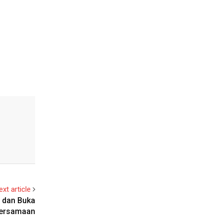
ext article
l dan Buka
bersamaan