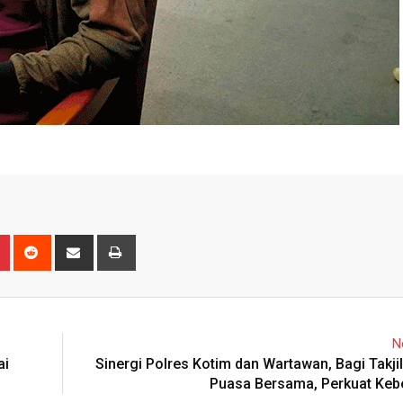
n
r
Pinterest
Reddit
Share
Print
via
Email
N
ai
Sinergi Polres Kotim dan Wartawan, Bagi Takji
Puasa Bersama, Perkuat Ke