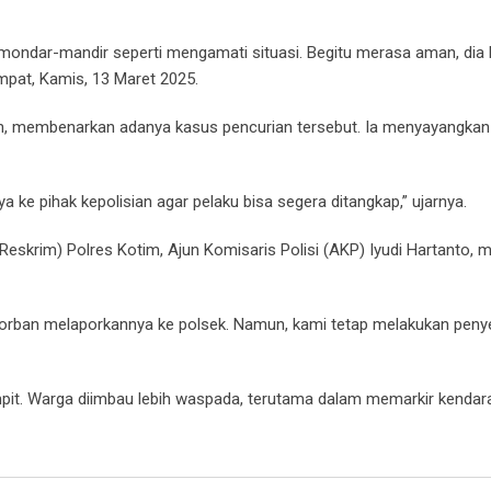
mondar-mandir seperti mengamati situasi. Begitu merasa aman, dia
mpat, Kamis, 13 Maret 2025.
dian, membenarkan adanya kasus pencurian tersebut. Ia menyayangkan 
 pihak kepolisian agar pelaku bisa segera ditangkap,” ujarnya.
 Reskrim) Polres Kotim, Ajun Komisaris Polisi (AKP) Iyudi Hartanto,
korban melaporkannya ke polsek. Namun, kami tetap melakukan penye
pit. Warga diimbau lebih waspada, terutama dalam memarkir kendar