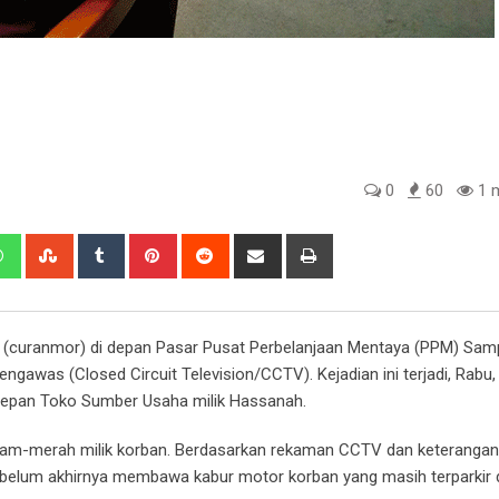
0
60
1 m
edIn
Whatsapp
StumbleUpon
Tumblr
Pinterest
Reddit
Share
Print
via
Email
 (curanmor) di depan Pasar Pusat Perbelanjaan Mentaya (PPM) Samp
awas (Closed Circuit Television/CCTV). Kejadian ini terjadi, Rabu, 
depan Toko Sumber Usaha milik Hassanah.
tam-merah milik korban. Berdasarkan rekaman CCTV dan keterangan
 sebelum akhirnya membawa kabur motor korban yang masih terparkir