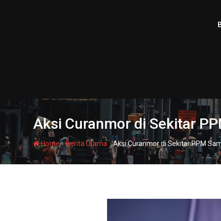
Skip
to
content
Aksi Curanmor di Sekitar P
-
-
Home
Berita Utama
Aksi Curanmor di Sekitar PPM Sam