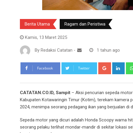
Berita Utama
Ragam dan Peristiwa
Kamis, 13 Maret 2025
By
Redaksi Catatan
-
1 tahun ago
Google+
Link
Facebook
Twitter
CATATAN.CO.ID, Sampit
– Aksi pencurian sepeda motor
Kabupaten Kotawaringin Timur (Kotim), terekam kamera peng
2024, menimpa seorang pedagang ikan yang berjualan di 
Sepeda motor yang dicuri adalah Honda Scoopy warna hi
seorang pelaku terlihat mondar-mandir di sekitar lokasi