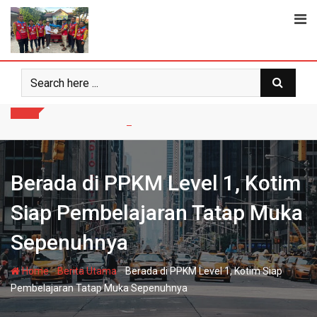
Skip
to
content
Berada di PPKM Level 1, Kotim
Siap Pembelajaran Tatap Muka
Sepenuhnya
-
-
Home
Berita Utama
Berada di PPKM Level 1, Kotim Siap
Pembelajaran Tatap Muka Sepenuhnya