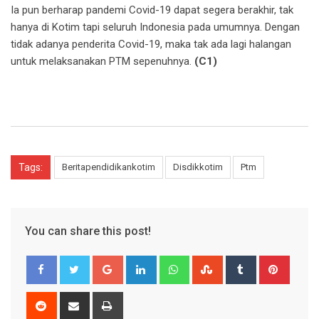
Ia pun berharap pandemi Covid-19 dapat segera berakhir, tak
hanya di Kotim tapi seluruh Indonesia pada umumnya. Dengan
tidak adanya penderita Covid-19, maka tak ada lagi halangan
untuk melaksanakan PTM sepenuhnya.
(C1)
Tags:
Beritapendidikankotim
Disdikkotim
Ptm
You can share this post!
Google+
LinkedIn
Whatsapp
StumbleUpon
Tumblr
Pinter
Reddit
Share
Print
via