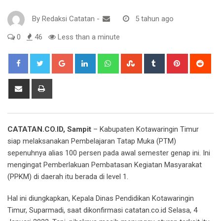
By
Redaksi Catatan
-
5 tahun ago
0
46
Less than a minute
Google+
LinkedIn
Whatsapp
StumbleUpon
Tumblr
Pinterest
Red
Share
Print
via
Email
CATATAN.CO.ID, Sampit
– Kabupaten Kotawaringin Timur
siap melaksanakan Pembelajaran Tatap Muka (PTM)
sepenuhnya alias 100 persen pada awal semester genap ini. Ini
mengingat Pemberlakuan Pembatasan Kegiatan Masyarakat
(PPKM) di daerah itu berada di level 1.
Hal ini diungkapkan, Kepala Dinas Pendidikan Kotawaringin
Timur, Suparmadi, saat dikonfirmasi catatan.co.id Selasa, 4